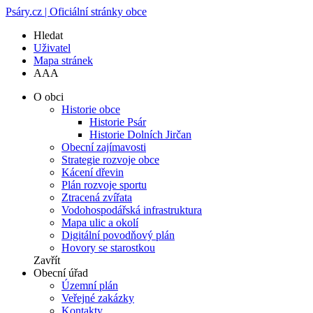
Psáry.cz | Oficiální stránky obce
Hledat
Uživatel
Mapa stránek
A
A
A
O obci
Historie obce
Historie Psár
Historie Dolních Jirčan
Obecní zajímavosti
Strategie rozvoje obce
Kácení dřevin
Plán rozvoje sportu
Ztracená zvířata
Vodohospodářská infrastruktura
Mapa ulic a okolí
Digitální povodňový plán
Hovory se starostkou
Zavřít
Obecní úřad
Územní plán
Veřejné zakázky
Kontakty