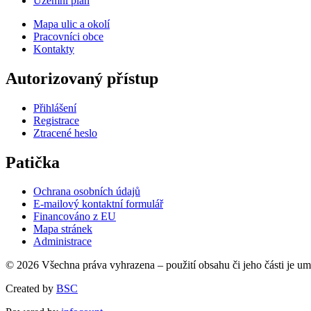
Územní plán
Mapa ulic a okolí
Pracovníci obce
Kontakty
Autorizovaný přístup
Přihlášení
Registrace
Ztracené heslo
Patička
Ochrana osobních údajů
E-mailový kontaktní formulář
Financováno z EU
Mapa stránek
Administrace
© 2026 Všechna práva vyhrazena – použití obsahu či jeho části je u
Created by
BSC