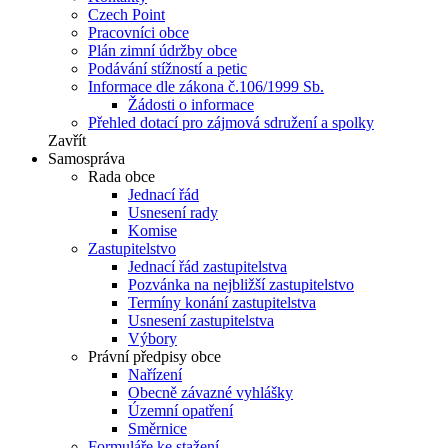
Czech Point
Pracovníci obce
Plán zimní údržby obce
Podávání stížností a petic
Informace dle zákona č.106/1999 Sb.
Žádosti o informace
Přehled dotací pro zájmová sdružení a spolky
Zavřít
Samospráva
Rada obce
Jednací řád
Usnesení rady
Komise
Zastupitelstvo
Jednací řád zastupitelstva
Pozvánka na nejbližší zastupitelstvo
Termíny konání zastupitelstva
Usnesení zastupitelstva
Výbory
Právní předpisy obce
Nařízení
Obecně závazné vyhlášky
Územní opatření
Směrnice
Formuláře ke stažení