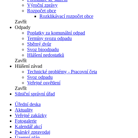
Výroční zprávy
Rozpočet obce
Rozklikávací rozpočet obce
Zavřít
Odpady
Poplatky za komunální odpad
Termíny svozu odpadu
Sběrný dvůr
Svoz bioodpadu
Hlášení nedostatků
Zavřít
Hlášení závad
Technické problémy - Pracovní četa
Svoz odpadu
Veřejné osvětlení
Zavřít
Silniční správní úřad
Úřední deska
Aktuality
Veřejné zakázky
Fotogalerie
Kalendář akcí
Psárský zpravodaj
Územní plán