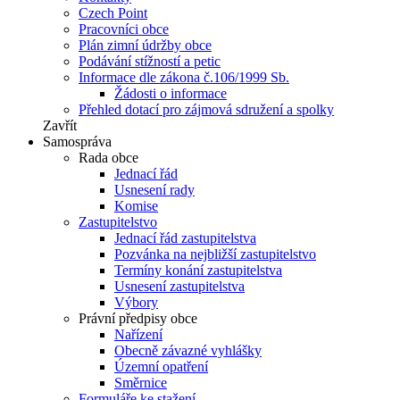
Czech Point
Pracovníci obce
Plán zimní údržby obce
Podávání stížností a petic
Informace dle zákona č.106/1999 Sb.
Žádosti o informace
Přehled dotací pro zájmová sdružení a spolky
Zavřít
Samospráva
Rada obce
Jednací řád
Usnesení rady
Komise
Zastupitelstvo
Jednací řád zastupitelstva
Pozvánka na nejbližší zastupitelstvo
Termíny konání zastupitelstva
Usnesení zastupitelstva
Výbory
Právní předpisy obce
Nařízení
Obecně závazné vyhlášky
Územní opatření
Směrnice
Formuláře ke stažení