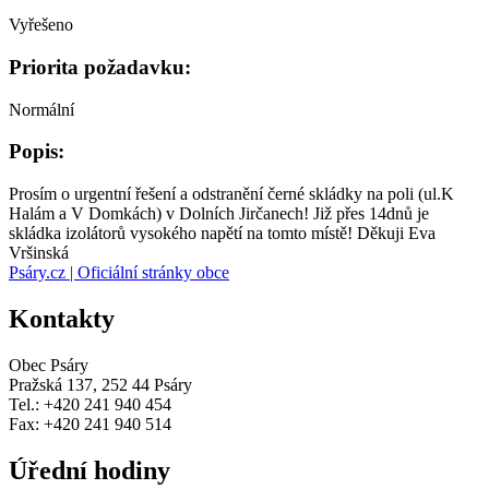
Vyřešeno
Priorita požadavku:
Normální
Popis:
Prosím o urgentní řešení a odstranění černé skládky na poli (ul.K
Halám a V Domkách) v Dolních Jirčanech! Již přes 14dnů je
skládka izolátorů vysokého napětí na tomto místě! Děkuji Eva
Vršinská
Psáry.cz | Oficiální stránky obce
Kontakty
Obec Psáry
Pražská 137, 252 44 Psáry
Tel.: +420 241 940 454
Fax: +420 241 940 514
Úřední hodiny