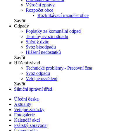
Výroční zprávy
Rozpočet obce
Rozklikávací rozpočet obce
Zavřít
Odpady
Poplatky za komunální odpad
Termíny svozu odpadu
Sběrný dvůr
Svoz bioodpadu
Hlášení nedostatků
Zavřít
Hlášení závad
Technické problémy - Pracovní četa
Svoz odpadu
Veřejné osvětlení
Zavřít
Silniční správní úřad
Úřední deska
Aktuality
Veřejné zakázky
Fotogalerie
Kalendář akcí
Psárský zpravodaj
Územní plán