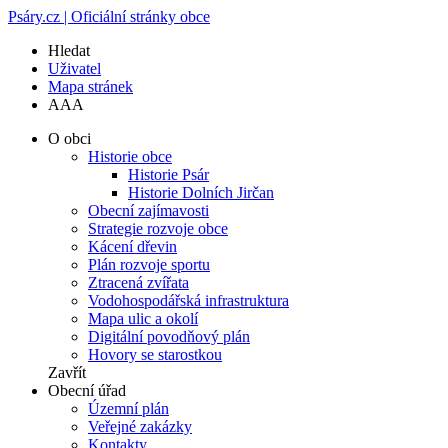
Psáry.cz | Oficiální stránky obce
Hledat
Uživatel
Mapa stránek
A
A
A
O obci
Historie obce
Historie Psár
Historie Dolních Jirčan
Obecní zajímavosti
Strategie rozvoje obce
Kácení dřevin
Plán rozvoje sportu
Ztracená zvířata
Vodohospodářská infrastruktura
Mapa ulic a okolí
Digitální povodňový plán
Hovory se starostkou
Zavřít
Obecní úřad
Územní plán
Veřejné zakázky
Kontakty