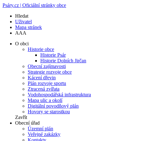
Psáry.cz | Oficiální stránky obce
Hledat
Uživatel
Mapa stránek
A
A
A
O obci
Historie obce
Historie Psár
Historie Dolních Jirčan
Obecní zajímavosti
Strategie rozvoje obce
Kácení dřevin
Plán rozvoje sportu
Ztracená zvířata
Vodohospodářská infrastruktura
Mapa ulic a okolí
Digitální povodňový plán
Hovory se starostkou
Zavřít
Obecní úřad
Územní plán
Veřejné zakázky
Kontakty