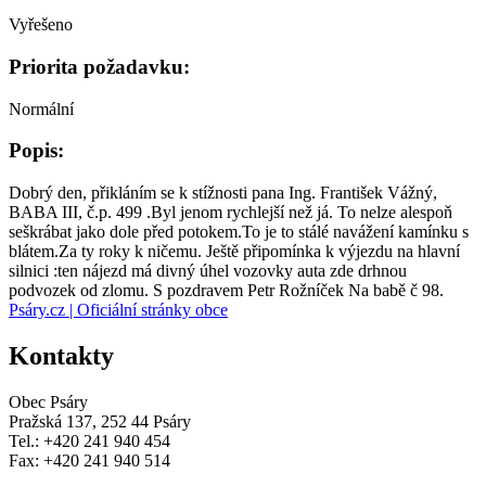
Vyřešeno
Priorita požadavku:
Normální
Popis:
Dobrý den, přikláním se k stížnosti pana Ing. František Vážný,
BABA III, č.p. 499 .Byl jenom rychlejší než já. To nelze alespoň
seškrábat jako dole před potokem.To je to stálé navážení kamínku s
blátem.Za ty roky k ničemu. Ještě připomínka k výjezdu na hlavní
silnici :ten nájezd má divný úhel vozovky auta zde drhnou
podvozek od zlomu. S pozdravem Petr Rožníček Na babě č 98.
Psáry.cz | Oficiální stránky obce
Kontakty
Obec Psáry
Pražská 137, 252 44 Psáry
Tel.: +420 241 940 454
Fax: +420 241 940 514