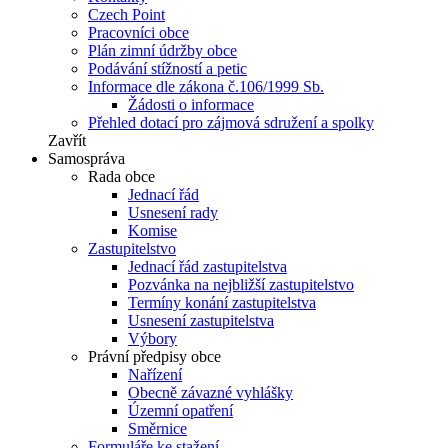
Czech Point
Pracovníci obce
Plán zimní údržby obce
Podávání stížností a petic
Informace dle zákona č.106/1999 Sb.
Žádosti o informace
Přehled dotací pro zájmová sdružení a spolky
Zavřít
Samospráva
Rada obce
Jednací řád
Usnesení rady
Komise
Zastupitelstvo
Jednací řád zastupitelstva
Pozvánka na nejbližší zastupitelstvo
Termíny konání zastupitelstva
Usnesení zastupitelstva
Výbory
Právní předpisy obce
Nařízení
Obecně závazné vyhlášky
Územní opatření
Směrnice
Formuláře ke stažení