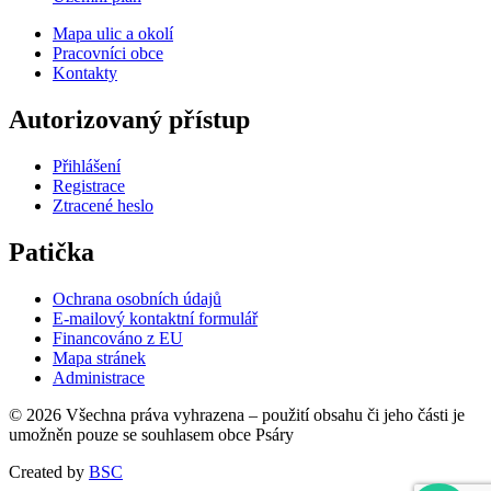
Mapa ulic a okolí
Pracovníci obce
Kontakty
Autorizovaný přístup
Přihlášení
Registrace
Ztracené heslo
Patička
Ochrana osobních údajů
E-mailový kontaktní formulář
Financováno z EU
Mapa stránek
Administrace
© 2026 Všechna práva vyhrazena – použití obsahu či jeho části je
umožněn pouze se souhlasem obce Psáry
Created by
BSC