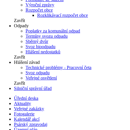
Výroční zprávy
Rozpočet obce
Rozklikávací rozpočet obce
Zavřít
Odpady
Poplatky za komunální odpad
Termíny svozu odpadu
Sběrný dvůr
Svoz bioodpadu
Hlášení nedostatků
Zavřít
Hlášení závad
Technické problémy - Pracovní četa
Svoz odpadu
Veřejné osvětlení
Zavřít
Silniční správní úřad
Úřední deska
Aktuality
Veřejné zakázky
Fotogalerie
Kalendář akcí
Psárský zpravodaj
Územní plán