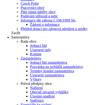
Czech Point
Pracovníci obce
Plán zimní údržby obce
Podávání stížností a petic
Informace dle zákona č.106/1999 Sb.
Žádosti o informace
Přehled dotací pro zájmová sdružení a spolky
Zavřít
Samospráva
Rada obce
Jednací řád
Usnesení rady
Komise
Zastupitelstvo
Jednací řád zastupitelstva
Pozvánka na nejbližší zastupitelstvo
Termíny konání zastupitelstva
Usnesení zastupitelstva
Výbory
Právní předpisy obce
Nařízení
Obecně závazné vyhlášky
Územní opatření
Směrnice
Formuláře ke stažení