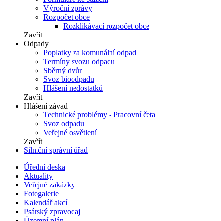
Výroční zprávy
Rozpočet obce
Rozklikávací rozpočet obce
Zavřít
Odpady
Poplatky za komunální odpad
Termíny svozu odpadu
Sběrný dvůr
Svoz bioodpadu
Hlášení nedostatků
Zavřít
Hlášení závad
Technické problémy - Pracovní četa
Svoz odpadu
Veřejné osvětlení
Zavřít
Silniční správní úřad
Úřední deska
Aktuality
Veřejné zakázky
Fotogalerie
Kalendář akcí
Psárský zpravodaj
Územní plán