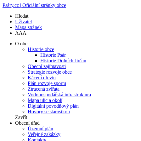
Psáry.cz | Oficiální stránky obce
Hledat
Uživatel
Mapa stránek
A
A
A
O obci
Historie obce
Historie Psár
Historie Dolních Jirčan
Obecní zajímavosti
Strategie rozvoje obce
Kácení dřevin
Plán rozvoje sportu
Ztracená zvířata
Vodohospodářská infrastruktura
Mapa ulic a okolí
Digitální povodňový plán
Hovory se starostkou
Zavřít
Obecní úřad
Územní plán
Veřejné zakázky
Kontakty