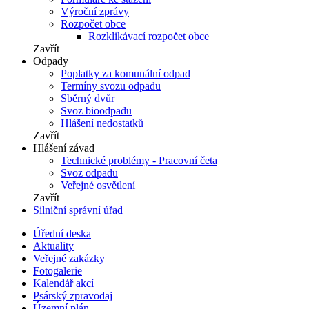
Výroční zprávy
Rozpočet obce
Rozklikávací rozpočet obce
Zavřít
Odpady
Poplatky za komunální odpad
Termíny svozu odpadu
Sběrný dvůr
Svoz bioodpadu
Hlášení nedostatků
Zavřít
Hlášení závad
Technické problémy - Pracovní četa
Svoz odpadu
Veřejné osvětlení
Zavřít
Silniční správní úřad
Úřední deska
Aktuality
Veřejné zakázky
Fotogalerie
Kalendář akcí
Psárský zpravodaj
Územní plán