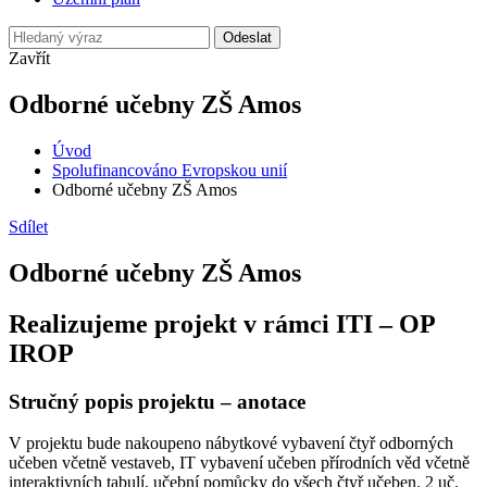
Odeslat
Zavřít
Odborné učebny ZŠ Amos
Úvod
Spolufinancováno Evropskou unií
Odborné učebny ZŠ Amos
Sdílet
Odborné učebny ZŠ Amos
Realizujeme projekt v rámci ITI – OP
IROP
Stručný popis projektu – anotace
V projektu bude nakoupeno nábytkové vybavení čtyř odborných
učeben včetně vestaveb, IT vybavení učeben přírodních věd včetně
interaktivních tabulí, učební pomůcky do všech čtyř učeben. 2 uč.