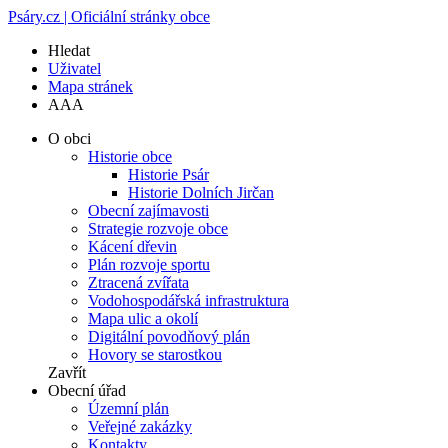
Psáry.cz | Oficiální stránky obce
Hledat
Uživatel
Mapa stránek
A
A
A
O obci
Historie obce
Historie Psár
Historie Dolních Jirčan
Obecní zajímavosti
Strategie rozvoje obce
Kácení dřevin
Plán rozvoje sportu
Ztracená zvířata
Vodohospodářská infrastruktura
Mapa ulic a okolí
Digitální povodňový plán
Hovory se starostkou
Zavřít
Obecní úřad
Územní plán
Veřejné zakázky
Kontakty