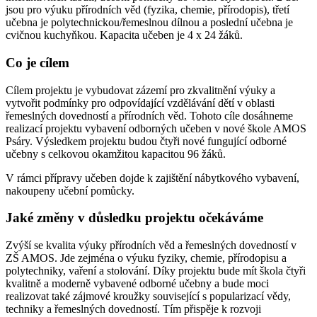
jsou pro výuku přírodních věd (fyzika, chemie, přírodopis), třetí
učebna je polytechnickou/řemeslnou dílnou a poslední učebna je
cvičnou kuchyňkou. Kapacita učeben je 4 x 24 žáků.
Co je cílem
Cílem projektu je vybudovat zázemí pro zkvalitnění výuky a
vytvořit podmínky pro odpovídající vzdělávání dětí v oblasti
řemeslných dovedností a přírodních věd. Tohoto cíle dosáhneme
realizací projektu vybavení odborných učeben v nové škole AMOS
Psáry. Výsledkem projektu budou čtyři nové fungující odborné
učebny s celkovou okamžitou kapacitou 96 žáků.
V rámci přípravy učeben dojde k zajištění nábytkového vybavení,
nakoupeny učební pomůcky.
Jaké změny v důsledku projektu očekáváme
Zvýší se kvalita výuky přírodních věd a řemeslných dovedností v
ZŠ AMOS. Jde zejména o výuku fyziky, chemie, přírodopisu a
polytechniky, vaření a stolování. Díky projektu bude mít škola čtyři
kvalitně a moderně vybavené odborné učebny a bude moci
realizovat také zájmové kroužky související s popularizací vědy,
techniky a řemeslných dovedností. Tím přispěje k rozvoji