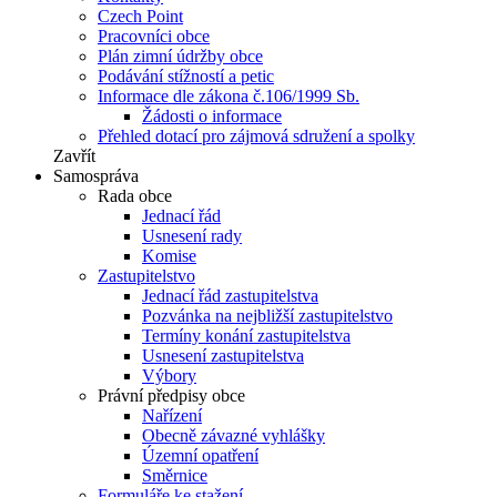
Czech Point
Pracovníci obce
Plán zimní údržby obce
Podávání stížností a petic
Informace dle zákona č.106/1999 Sb.
Žádosti o informace
Přehled dotací pro zájmová sdružení a spolky
Zavřít
Samospráva
Rada obce
Jednací řád
Usnesení rady
Komise
Zastupitelstvo
Jednací řád zastupitelstva
Pozvánka na nejbližší zastupitelstvo
Termíny konání zastupitelstva
Usnesení zastupitelstva
Výbory
Právní předpisy obce
Nařízení
Obecně závazné vyhlášky
Územní opatření
Směrnice
Formuláře ke stažení