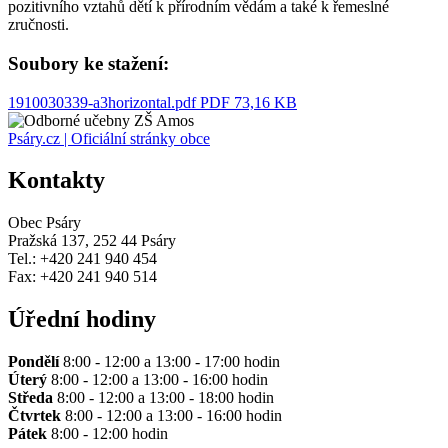
pozitivního vztahů dětí k přírodním vědám a také k řemeslné
zručnosti.
Soubory ke stažení:
1910030339-a3horizontal.pdf
PDF 73,16 KB
Psáry.cz | Oficiální stránky obce
Kontakty
Obec Psáry
Pražská 137, 252 44 Psáry
Tel.: +420 241 940 454
Fax: +420 241 940 514
Úřední hodiny
Pondělí
8:00 - 12:00 a 13:00 - 17:00 hodin
Úterý
8:00 - 12:00 a 13:00 - 16:00 hodin
Středa
8:00 - 12:00 a 13:00 - 18:00 hodin
Čtvrtek
8:00 - 12:00 a 13:00 - 16:00 hodin
Pátek
8:00 - 12:00 hodin