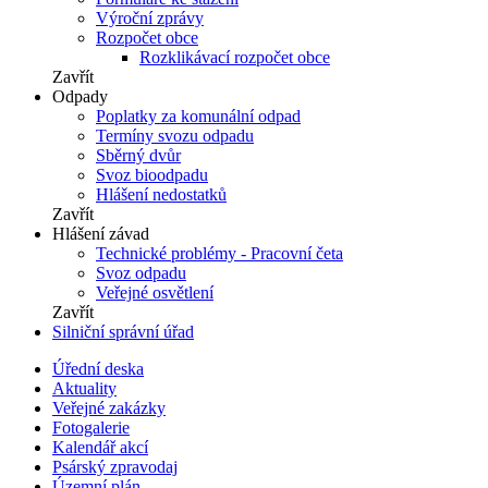
Výroční zprávy
Rozpočet obce
Rozklikávací rozpočet obce
Zavřít
Odpady
Poplatky za komunální odpad
Termíny svozu odpadu
Sběrný dvůr
Svoz bioodpadu
Hlášení nedostatků
Zavřít
Hlášení závad
Technické problémy - Pracovní četa
Svoz odpadu
Veřejné osvětlení
Zavřít
Silniční správní úřad
Úřední deska
Aktuality
Veřejné zakázky
Fotogalerie
Kalendář akcí
Psárský zpravodaj
Územní plán