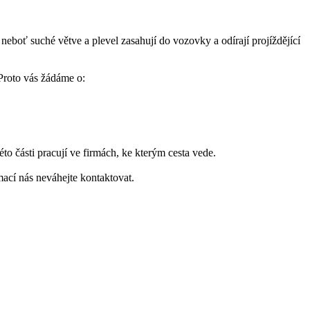
neboť suché větve a plevel zasahují do vozovky a odírají projíždějící
Proto vás žádáme o:
této části pracují ve firmách, ke kterým cesta vede.
ací nás neváhejte kontaktovat.