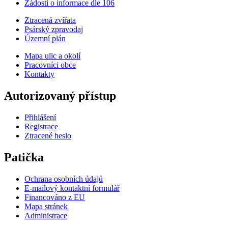
Žádosti o informace dle 106
Ztracená zvířata
Psárský zpravodaj
Územní plán
Mapa ulic a okolí
Pracovníci obce
Kontakty
Autorizovaný přístup
Přihlášení
Registrace
Ztracené heslo
Patička
Ochrana osobních údajů
E-mailový kontaktní formulář
Financováno z EU
Mapa stránek
Administrace