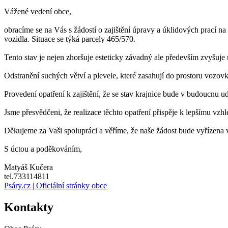
Vážené vedení obce,
obracíme se na Vás s žádostí o zajištění úpravy a úklidových prací na
vozidla. Situace se týká parcely 465/570.
Tento stav je nejen zhoršuje esteticky závadný ale především zvyšuj
Odstranění suchých větví a plevele, které zasahují do prostoru vozovk
Provedení opatření k zajištění, že se stav krajnice bude v budoucnu u
Jsme přesvědčeni, že realizace těchto opatření přispěje k lepšímu vzhled
Děkujeme za Vaši spolupráci a věříme, že naše žádost bude vyřízena 
S úctou a poděkováním,
Matyáš Kučera
tel.733114811
Psáry.cz | Oficiální stránky obce
Kontakty