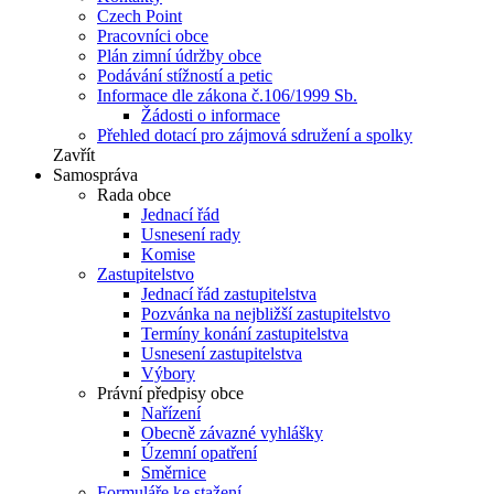
Czech Point
Pracovníci obce
Plán zimní údržby obce
Podávání stížností a petic
Informace dle zákona č.106/1999 Sb.
Žádosti o informace
Přehled dotací pro zájmová sdružení a spolky
Zavřít
Samospráva
Rada obce
Jednací řád
Usnesení rady
Komise
Zastupitelstvo
Jednací řád zastupitelstva
Pozvánka na nejbližší zastupitelstvo
Termíny konání zastupitelstva
Usnesení zastupitelstva
Výbory
Právní předpisy obce
Nařízení
Obecně závazné vyhlášky
Územní opatření
Směrnice
Formuláře ke stažení