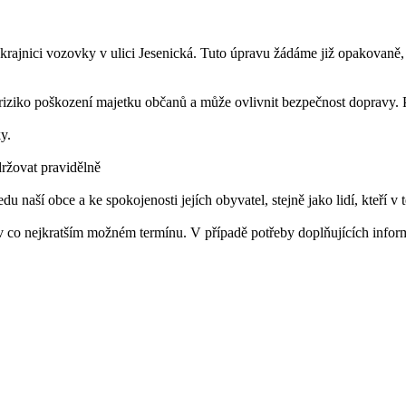
 krajnici vozovky v ulici Jesenická. Tuto úpravu žádáme již opakovaně, 
e riziko poškození majetku občanů a může ovlivnit bezpečnost dopravy. 
y.
držovat pravidělně
u naší obce a ke spokojenosti jejích obyvatel, stejně jako lidí, kteří v 
v co nejkratším možném termínu. V případě potřeby doplňujících inform