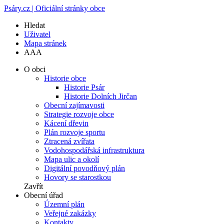
Psáry.cz | Oficiální stránky obce
Hledat
Uživatel
Mapa stránek
A
A
A
O obci
Historie obce
Historie Psár
Historie Dolních Jirčan
Obecní zajímavosti
Strategie rozvoje obce
Kácení dřevin
Plán rozvoje sportu
Ztracená zvířata
Vodohospodářská infrastruktura
Mapa ulic a okolí
Digitální povodňový plán
Hovory se starostkou
Zavřít
Obecní úřad
Územní plán
Veřejné zakázky
Kontakty