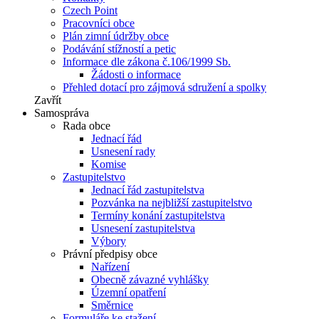
Czech Point
Pracovníci obce
Plán zimní údržby obce
Podávání stížností a petic
Informace dle zákona č.106/1999 Sb.
Žádosti o informace
Přehled dotací pro zájmová sdružení a spolky
Zavřít
Samospráva
Rada obce
Jednací řád
Usnesení rady
Komise
Zastupitelstvo
Jednací řád zastupitelstva
Pozvánka na nejbližší zastupitelstvo
Termíny konání zastupitelstva
Usnesení zastupitelstva
Výbory
Právní předpisy obce
Nařízení
Obecně závazné vyhlášky
Územní opatření
Směrnice
Formuláře ke stažení