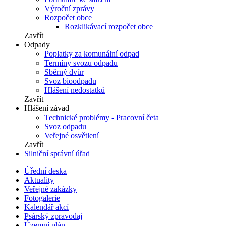
Výroční zprávy
Rozpočet obce
Rozklikávací rozpočet obce
Zavřít
Odpady
Poplatky za komunální odpad
Termíny svozu odpadu
Sběrný dvůr
Svoz bioodpadu
Hlášení nedostatků
Zavřít
Hlášení závad
Technické problémy - Pracovní četa
Svoz odpadu
Veřejné osvětlení
Zavřít
Silniční správní úřad
Úřední deska
Aktuality
Veřejné zakázky
Fotogalerie
Kalendář akcí
Psárský zpravodaj
Územní plán