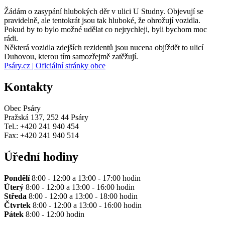
Žádám o zasypání hlubokých děr v ulici U Studny. Objevují se
pravidelně, ale tentokrát jsou tak hluboké, že ohrožují vozidla.
Pokud by to bylo možné udělat co nejrychleji, byli bychom moc
rádi.
Některá vozidla zdejších rezidentů jsou nucena objíždět to ulicí
Duhovou, kterou tím samozřejmě zatěžují.
Psáry.cz | Oficiální stránky obce
Kontakty
Obec Psáry
Pražská 137, 252 44 Psáry
Tel.: +420 241 940 454
Fax: +420 241 940 514
Úřední hodiny
Pondělí
8:00 - 12:00 a 13:00 - 17:00 hodin
Úterý
8:00 - 12:00 a 13:00 - 16:00 hodin
Středa
8:00 - 12:00 a 13:00 - 18:00 hodin
Čtvrtek
8:00 - 12:00 a 13:00 - 16:00 hodin
Pátek
8:00 - 12:00 hodin