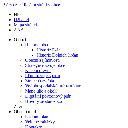
Psáry.cz | Oficiální stránky obce
Hledat
Uživatel
Mapa stránek
A
A
A
O obci
Historie obce
Historie Psár
Historie Dolních Jirčan
Obecní zajímavosti
Strategie rozvoje obce
Kácení dřevin
Plán rozvoje sportu
Ztracená zvířata
Vodohospodářská infrastruktura
Mapa ulic a okolí
Digitální povodňový plán
Hovory se starostkou
Zavřít
Obecní úřad
Územní plán
Veřejné zakázky
Kontakty