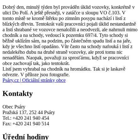
Dobrý den, minulý týden byl prováděn úklid vozovky, konkrétně v
ulici Do Polí. A ještě přesněji, v zatáčce u sloupu VO č.103. V
tomto místě se kromě štěrku po zimním posypu nachází i listí z
blízkých dřevin. Tentokrát vaši pracovníci pojali úklid nestandardně
a listí shrabané ve vozovce nenaložili a neodvezli, ale nahrnuli mimo
chodník a na schody, vedoucí k pozemku 697/4. Tyto schody si
běžně uklízím sám, na podzim, po částečném spadu listí a na jaře,
kdy je všechno listí opadáno. Vítr často na schody nafouká i listí z
nedalekého dubu na druhé straně vozovky, ale proti tomu nic
nenadělám. Naopak, považuji za sprosťárnu, když se pracovníci
obce zachovají tak, jako tentokrát.
Listí jsem vyhrabal na chodník na hromádku. Tak si je laskavě
odvezte. V příloze jsou fotografie.
Psáry.cz | Oficiální stránky obce
Kontakty
Obec Psáry
Pražská 137, 252 44 Psáry
Tel.: +420 241 940 454
Fax: +420 241 940 514
Úřední hodiny