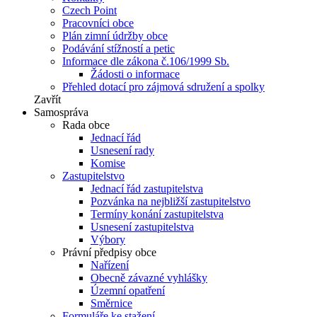
Czech Point
Pracovníci obce
Plán zimní údržby obce
Podávání stížností a petic
Informace dle zákona č.106/1999 Sb.
Žádosti o informace
Přehled dotací pro zájmová sdružení a spolky
Zavřít
Samospráva
Rada obce
Jednací řád
Usnesení rady
Komise
Zastupitelstvo
Jednací řád zastupitelstva
Pozvánka na nejbližší zastupitelstvo
Termíny konání zastupitelstva
Usnesení zastupitelstva
Výbory
Právní předpisy obce
Nařízení
Obecně závazné vyhlášky
Územní opatření
Směrnice
Formuláře ke stažení