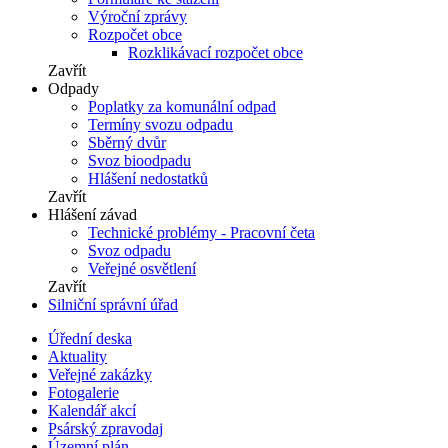
Výroční zprávy
Rozpočet obce
Rozklikávací rozpočet obce
Zavřít
Odpady
Poplatky za komunální odpad
Termíny svozu odpadu
Sběrný dvůr
Svoz bioodpadu
Hlášení nedostatků
Zavřít
Hlášení závad
Technické problémy - Pracovní četa
Svoz odpadu
Veřejné osvětlení
Zavřít
Silniční správní úřad
Úřední deska
Aktuality
Veřejné zakázky
Fotogalerie
Kalendář akcí
Psárský zpravodaj
Územní plán