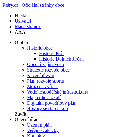
Psáry.cz | Oficiální stránky obce
Hledat
Uživatel
Mapa stránek
A
A
A
O obci
Historie obce
Historie Psár
Historie Dolních Jirčan
Obecní zajímavosti
Strategie rozvoje obce
Kácení dřevin
Plán rozvoje sportu
Ztracená zvířata
Vodohospodářská infrastruktura
Mapa ulic a okolí
Digitální povodňový plán
Hovory se starostkou
Zavřít
Obecní úřad
Územní plán
Veřejné zakázky
Kontakty