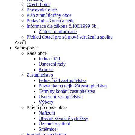
Czech Point
Pracovníci obce
Plán zimní údržby obce
Podávání stížností a petic
Informace dle zákona č.106/1999 Sb.
Žádosti o informace
Přehled dotací pro zájmová sdružení a spolky
Zavřít
Samospráva
Rada obce
Jednací řád
Usnesení rady
Komise
Zastupitelstvo
Jednací řád zastupitelstva
Pozvánka na nejbližší zastupitelstvo
Termíny konání zastupitelstva
Usnesení zastupitelstva
Výbory
Právní předpisy obce
Nařízení
Obecně závazné vyhlášky
Územní opatření
Směrnice
Formuláře ke stažení