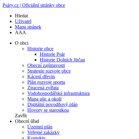
Psáry.cz | Oficiální stránky obce
Hledat
Uživatel
Mapa stránek
A
A
A
O obci
Historie obce
Historie Psár
Historie Dolních Jirčan
Obecní zajímavosti
Strategie rozvoje obce
Kácení dřevin
Plán rozvoje sportu
Ztracená zvířata
Vodohospodářská infrastruktura
Mapa ulic a okolí
Digitální povodňový plán
Hovory se starostkou
Zavřít
Obecní úřad
Územní plán
Veřejné zakázky
Kontakty