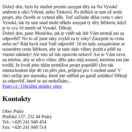
Dobrý den, bylo by možné prosím zasypat díry na Na Vysoké
směrem k ulici Větrná, nebo Trnková. Po deštích se tam už nedá
projet, aby člověk se vyhnul díře. Teď začínáte dělat cestu v ulici
Vysoká, tak by tam snad mohl někdo zasypat ty díry štěrkem, když
je to cca 10 metrů od Vysoké. Děkuji.
Dobrý den, pane Morávku, jak je vidět tak lidi Vám nestojí ani za
odpověď! No to už jsme taky zvyklí za ty roky! Zasypete tu cestu
nebo ne? Rád bych znal Vaší odpověď. 10 let tady zasypáváme se
sousedem cestu štěrkem, aby se tady dalo vůbec jezdit a ještě na
vlastní náklady! Ale toto už nás opravdu nebaví! Asi se Vám ozvu
na telefon, aby se něco vůbec dělo jako můj soused, kterému mu jste
tvrdili, že kvuli jeho tůjím nemůžou projet popeláři! (Jen tak
mimochodem tůje 40 cm přes plot, průjezd pro 3 osobní auta! V
obci nežije jen starostka, které jste udělali po garáž asfaltku! Děkuji
za odpověď, které se asi nedočkám...
Psáry.cz | Oficiální stránky obce
Kontakty
Obec Psáry
Pražská 137, 252 44 Psáry
Tel.: +420 241 940 454
Fax: +420 241 940 514