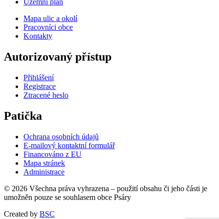
Územní plán
Mapa ulic a okolí
Pracovníci obce
Kontakty
Autorizovaný přístup
Přihlášení
Registrace
Ztracené heslo
Patička
Ochrana osobních údajů
E-mailový kontaktní formulář
Financováno z EU
Mapa stránek
Administrace
© 2026 Všechna práva vyhrazena – použití obsahu či jeho části je
umožněn pouze se souhlasem obce Psáry
Created by
BSC