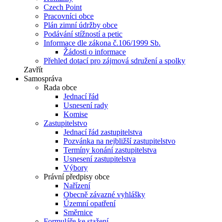
Czech Point
Pracovníci obce
Plán zimní údržby obce
Podávání stížností a petic
Informace dle zákona č.106/1999 Sb.
Žádosti o informace
Přehled dotací pro zájmová sdružení a spolky
Zavřít
Samospráva
Rada obce
Jednací řád
Usnesení rady
Komise
Zastupitelstvo
Jednací řád zastupitelstva
Pozvánka na nejbližší zastupitelstvo
Termíny konání zastupitelstva
Usnesení zastupitelstva
Výbory
Právní předpisy obce
Nařízení
Obecně závazné vyhlášky
Územní opatření
Směrnice
Formuláře ke stažení