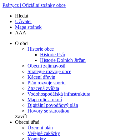
Psáry.cz | Oficiální stránky obce
Hledat
Uživatel
Mapa stránek
A
A
A
O obci
Historie obce
Historie Psár
Historie Dolních Jirčan
Obecní zajímavosti
Strategie rozvoje obce
Kácení dřevin
Plán rozvoje sportu
Ztracená zvířata
Vodohospodářská infrastruktura
Mapa ulic a okolí
Digitální povodňový plán
Hovory se starostkou
Zavřít
Obecní úřad
Územní plán
Veřejné zakázky
Kontakty