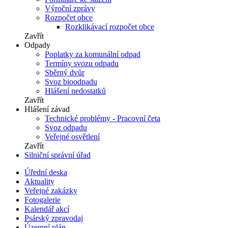
Výroční zprávy
Rozpočet obce
Rozklikávací rozpočet obce
Zavřít
Odpady
Poplatky za komunální odpad
Termíny svozu odpadu
Sběrný dvůr
Svoz bioodpadu
Hlášení nedostatků
Zavřít
Hlášení závad
Technické problémy - Pracovní četa
Svoz odpadu
Veřejné osvětlení
Zavřít
Silniční správní úřad
Úřední deska
Aktuality
Veřejné zakázky
Fotogalerie
Kalendář akcí
Psárský zpravodaj
Územní plán