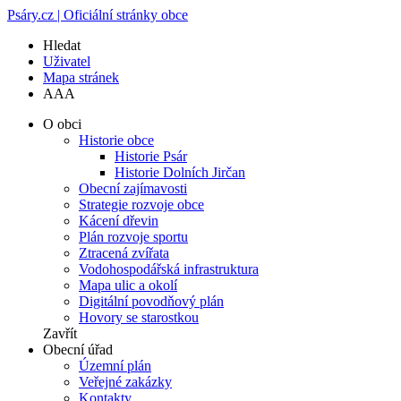
Psáry.cz | Oficiální stránky obce
Hledat
Uživatel
Mapa stránek
A
A
A
O obci
Historie obce
Historie Psár
Historie Dolních Jirčan
Obecní zajímavosti
Strategie rozvoje obce
Kácení dřevin
Plán rozvoje sportu
Ztracená zvířata
Vodohospodářská infrastruktura
Mapa ulic a okolí
Digitální povodňový plán
Hovory se starostkou
Zavřít
Obecní úřad
Územní plán
Veřejné zakázky
Kontakty