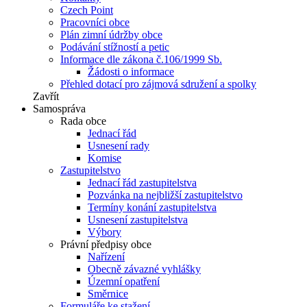
Czech Point
Pracovníci obce
Plán zimní údržby obce
Podávání stížností a petic
Informace dle zákona č.106/1999 Sb.
Žádosti o informace
Přehled dotací pro zájmová sdružení a spolky
Zavřít
Samospráva
Rada obce
Jednací řád
Usnesení rady
Komise
Zastupitelstvo
Jednací řád zastupitelstva
Pozvánka na nejbližší zastupitelstvo
Termíny konání zastupitelstva
Usnesení zastupitelstva
Výbory
Právní předpisy obce
Nařízení
Obecně závazné vyhlášky
Územní opatření
Směrnice
Formuláře ke stažení