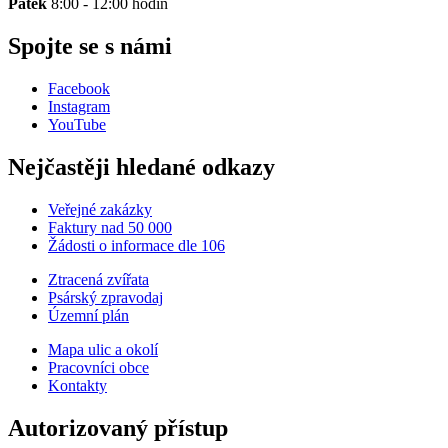
Pátek
8:00 - 12:00 hodin
Spojte se s námi
Facebook
Instagram
YouTube
Nejčastěji hledané odkazy
Veřejné zakázky
Faktury nad 50 000
Žádosti o informace dle 106
Ztracená zvířata
Psárský zpravodaj
Územní plán
Mapa ulic a okolí
Pracovníci obce
Kontakty
Autorizovaný přístup