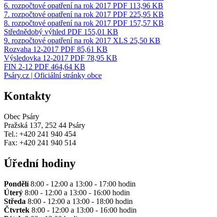
6. rozpočtové opatření na rok 2017
PDF 113,96 KB
7. rozpočtové opatření na rok 2017
PDF 225,95 KB
8. rozpočtové opatření na rok 2017
PDF 157,57 KB
Střednědobý výhled
PDF 155,01 KB
9. rozpočtové opatření na rok 2017
XLS 25,50 KB
Rozvaha 12-2017
PDF 85,61 KB
Výsledovka 12-2017
PDF 78,95 KB
FIN 2-12
PDF 464,64 KB
Psáry.cz | Oficiální stránky obce
Kontakty
Obec Psáry
Pražská 137, 252 44 Psáry
Tel.: +420 241 940 454
Fax: +420 241 940 514
Úřední hodiny
Pondělí
8:00 - 12:00 a 13:00 - 17:00 hodin
Úterý
8:00 - 12:00 a 13:00 - 16:00 hodin
Středa
8:00 - 12:00 a 13:00 - 18:00 hodin
Čtvrtek
8:00 - 12:00 a 13:00 - 16:00 hodin