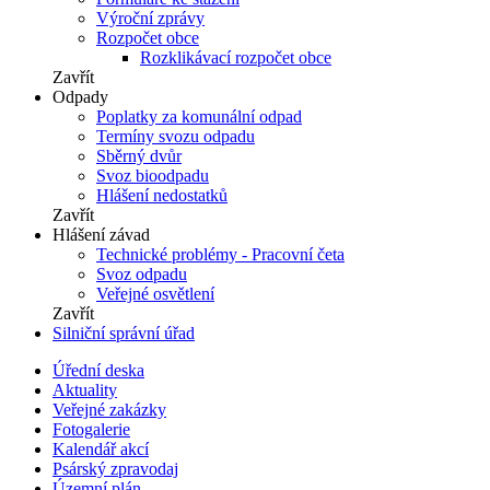
Výroční zprávy
Rozpočet obce
Rozklikávací rozpočet obce
Zavřít
Odpady
Poplatky za komunální odpad
Termíny svozu odpadu
Sběrný dvůr
Svoz bioodpadu
Hlášení nedostatků
Zavřít
Hlášení závad
Technické problémy - Pracovní četa
Svoz odpadu
Veřejné osvětlení
Zavřít
Silniční správní úřad
Úřední deska
Aktuality
Veřejné zakázky
Fotogalerie
Kalendář akcí
Psárský zpravodaj
Územní plán