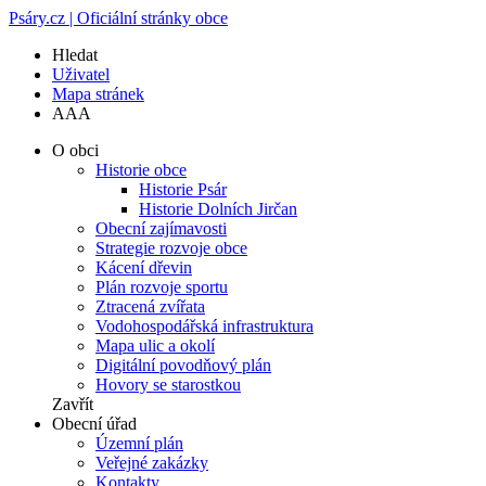
Psáry.cz | Oficiální stránky obce
Hledat
Uživatel
Mapa stránek
A
A
A
O obci
Historie obce
Historie Psár
Historie Dolních Jirčan
Obecní zajímavosti
Strategie rozvoje obce
Kácení dřevin
Plán rozvoje sportu
Ztracená zvířata
Vodohospodářská infrastruktura
Mapa ulic a okolí
Digitální povodňový plán
Hovory se starostkou
Zavřít
Obecní úřad
Územní plán
Veřejné zakázky
Kontakty