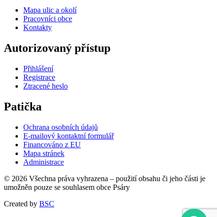
Mapa ulic a okolí
Pracovníci obce
Kontakty
Autorizovaný přístup
Přihlášení
Registrace
Ztracené heslo
Patička
Ochrana osobních údajů
E-mailový kontaktní formulář
Financováno z EU
Mapa stránek
Administrace
© 2026 Všechna práva vyhrazena – použití obsahu či jeho části je
umožněn pouze se souhlasem obce Psáry
Created by
BSC