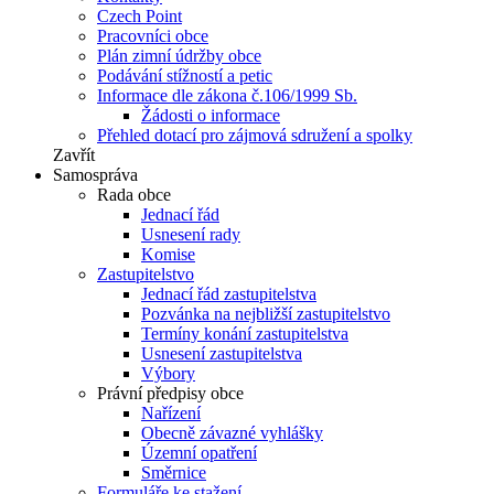
Czech Point
Pracovníci obce
Plán zimní údržby obce
Podávání stížností a petic
Informace dle zákona č.106/1999 Sb.
Žádosti o informace
Přehled dotací pro zájmová sdružení a spolky
Zavřít
Samospráva
Rada obce
Jednací řád
Usnesení rady
Komise
Zastupitelstvo
Jednací řád zastupitelstva
Pozvánka na nejbližší zastupitelstvo
Termíny konání zastupitelstva
Usnesení zastupitelstva
Výbory
Právní předpisy obce
Nařízení
Obecně závazné vyhlášky
Územní opatření
Směrnice
Formuláře ke stažení