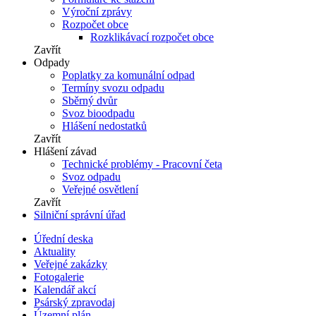
Výroční zprávy
Rozpočet obce
Rozklikávací rozpočet obce
Zavřít
Odpady
Poplatky za komunální odpad
Termíny svozu odpadu
Sběrný dvůr
Svoz bioodpadu
Hlášení nedostatků
Zavřít
Hlášení závad
Technické problémy - Pracovní četa
Svoz odpadu
Veřejné osvětlení
Zavřít
Silniční správní úřad
Úřední deska
Aktuality
Veřejné zakázky
Fotogalerie
Kalendář akcí
Psárský zpravodaj
Územní plán