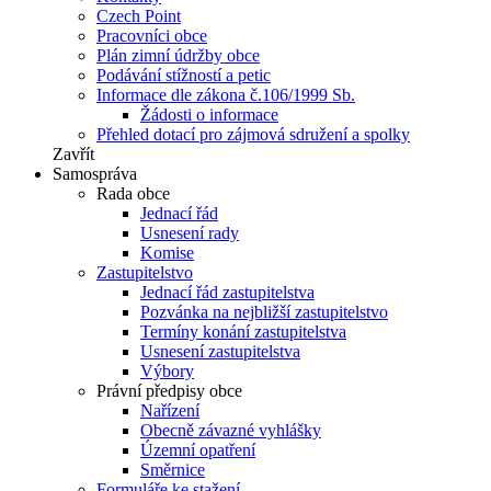
Czech Point
Pracovníci obce
Plán zimní údržby obce
Podávání stížností a petic
Informace dle zákona č.106/1999 Sb.
Žádosti o informace
Přehled dotací pro zájmová sdružení a spolky
Zavřít
Samospráva
Rada obce
Jednací řád
Usnesení rady
Komise
Zastupitelstvo
Jednací řád zastupitelstva
Pozvánka na nejbližší zastupitelstvo
Termíny konání zastupitelstva
Usnesení zastupitelstva
Výbory
Právní předpisy obce
Nařízení
Obecně závazné vyhlášky
Územní opatření
Směrnice
Formuláře ke stažení