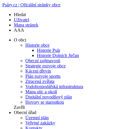
Psáry.cz | Oficiální stránky obce
Hledat
Uživatel
Mapa stránek
A
A
A
O obci
Historie obce
Historie Psár
Historie Dolních Jirčan
Obecní zajímavosti
Strategie rozvoje obce
Kácení dřevin
Plán rozvoje sportu
Ztracená zvířata
Vodohospodářská infrastruktura
Mapa ulic a okolí
Digitální povodňový plán
Hovory se starostkou
Zavřít
Obecní úřad
Územní plán
Veřejné zakázky
Kontakty