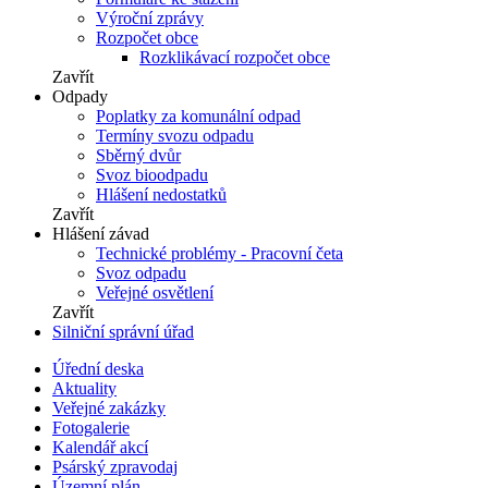
Výroční zprávy
Rozpočet obce
Rozklikávací rozpočet obce
Zavřít
Odpady
Poplatky za komunální odpad
Termíny svozu odpadu
Sběrný dvůr
Svoz bioodpadu
Hlášení nedostatků
Zavřít
Hlášení závad
Technické problémy - Pracovní četa
Svoz odpadu
Veřejné osvětlení
Zavřít
Silniční správní úřad
Úřední deska
Aktuality
Veřejné zakázky
Fotogalerie
Kalendář akcí
Psárský zpravodaj
Územní plán