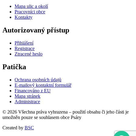
Mapa ulic a okolí
Pracovníci obce
Kontakty
Autorizovaný přístup
Přihlášení
Registrace
Ztracené heslo
Patička
Ochrana osobních údajů
E-mailový kontaktní formulář
Financováno z EU
Mapa stránek
Administrace
© 2026 Všechna práva vyhrazena – použití obsahu či jeho části je
umožněn pouze se souhlasem obce Psáry
Created by
BSC