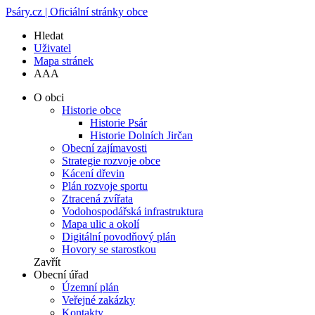
Psáry.cz | Oficiální stránky obce
Hledat
Uživatel
Mapa stránek
A
A
A
O obci
Historie obce
Historie Psár
Historie Dolních Jirčan
Obecní zajímavosti
Strategie rozvoje obce
Kácení dřevin
Plán rozvoje sportu
Ztracená zvířata
Vodohospodářská infrastruktura
Mapa ulic a okolí
Digitální povodňový plán
Hovory se starostkou
Zavřít
Obecní úřad
Územní plán
Veřejné zakázky
Kontakty