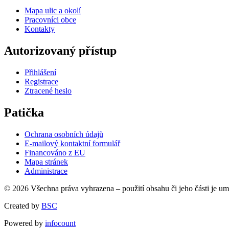
Mapa ulic a okolí
Pracovníci obce
Kontakty
Autorizovaný přístup
Přihlášení
Registrace
Ztracené heslo
Patička
Ochrana osobních údajů
E-mailový kontaktní formulář
Financováno z EU
Mapa stránek
Administrace
© 2026 Všechna práva vyhrazena – použití obsahu či jeho části je u
Created by
BSC
Powered by
infocount