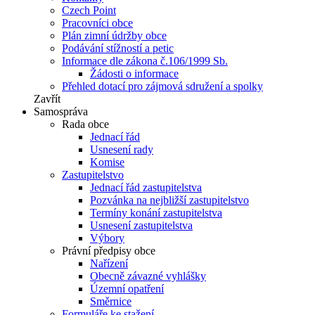
Czech Point
Pracovníci obce
Plán zimní údržby obce
Podávání stížností a petic
Informace dle zákona č.106/1999 Sb.
Žádosti o informace
Přehled dotací pro zájmová sdružení a spolky
Zavřít
Samospráva
Rada obce
Jednací řád
Usnesení rady
Komise
Zastupitelstvo
Jednací řád zastupitelstva
Pozvánka na nejbližší zastupitelstvo
Termíny konání zastupitelstva
Usnesení zastupitelstva
Výbory
Právní předpisy obce
Nařízení
Obecně závazné vyhlášky
Územní opatření
Směrnice
Formuláře ke stažení