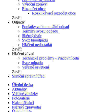
Výroční zprávy
Rozpočet obce
Rozklikávací rozpočet obce
Zavřít
Odpady
Poplatky za komunální odpad
Termíny svozu odpadu
Sběrný dvůr
Svoz bioodpadu
Hlášení nedostatků
Zavřít
Hlášení závad
Technické problémy - Pracovní četa
Svoz odpadu
Veřejné osvětlení
Zavřít
Silniční správní úřad
Úřední deska
Aktuality
Veřejné zakázky
Fotogalerie
Kalendář akcí
Psárský zpravodaj
Územní plán