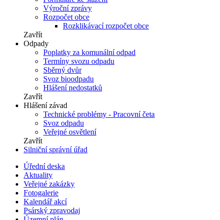
Výroční zprávy
Rozpočet obce
Rozklikávací rozpočet obce
Zavřít
Odpady
Poplatky za komunální odpad
Termíny svozu odpadu
Sběrný dvůr
Svoz bioodpadu
Hlášení nedostatků
Zavřít
Hlášení závad
Technické problémy - Pracovní četa
Svoz odpadu
Veřejné osvětlení
Zavřít
Silniční správní úřad
Úřední deska
Aktuality
Veřejné zakázky
Fotogalerie
Kalendář akcí
Psárský zpravodaj
Územní plán