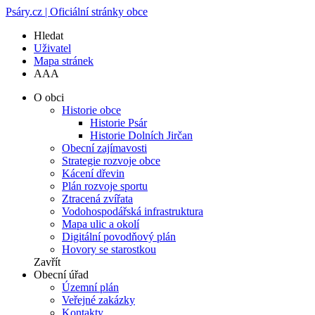
Psáry.cz | Oficiální stránky obce
Hledat
Uživatel
Mapa stránek
A
A
A
O obci
Historie obce
Historie Psár
Historie Dolních Jirčan
Obecní zajímavosti
Strategie rozvoje obce
Kácení dřevin
Plán rozvoje sportu
Ztracená zvířata
Vodohospodářská infrastruktura
Mapa ulic a okolí
Digitální povodňový plán
Hovory se starostkou
Zavřít
Obecní úřad
Územní plán
Veřejné zakázky
Kontakty