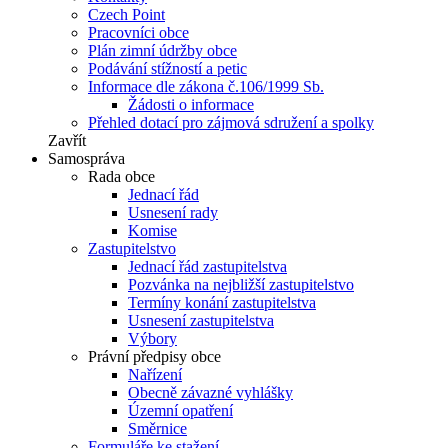
Czech Point
Pracovníci obce
Plán zimní údržby obce
Podávání stížností a petic
Informace dle zákona č.106/1999 Sb.
Žádosti o informace
Přehled dotací pro zájmová sdružení a spolky
Zavřít
Samospráva
Rada obce
Jednací řád
Usnesení rady
Komise
Zastupitelstvo
Jednací řád zastupitelstva
Pozvánka na nejbližší zastupitelstvo
Termíny konání zastupitelstva
Usnesení zastupitelstva
Výbory
Právní předpisy obce
Nařízení
Obecně závazné vyhlášky
Územní opatření
Směrnice
Formuláře ke stažení