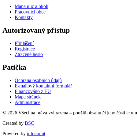
Mapa ulic a okolí
Pracovníci obce
Kontakty
Autorizovaný přístup
Přihlášení
Registrace
Ztracené heslo
Patička
Ochrana osobních údajů
E-mailový kontaktní formulář
Financováno z EU
Mapa stránek
Administrace
© 2026 Všechna práva vyhrazena – použití obsahu či jeho části je u
Created by
BSC
Powered by
infocount