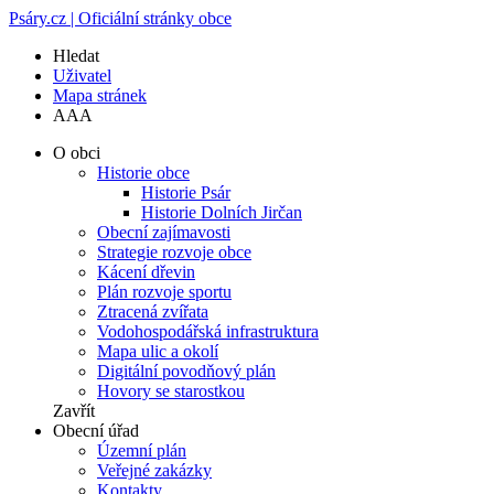
Psáry.cz | Oficiální stránky obce
Hledat
Uživatel
Mapa stránek
A
A
A
O obci
Historie obce
Historie Psár
Historie Dolních Jirčan
Obecní zajímavosti
Strategie rozvoje obce
Kácení dřevin
Plán rozvoje sportu
Ztracená zvířata
Vodohospodářská infrastruktura
Mapa ulic a okolí
Digitální povodňový plán
Hovory se starostkou
Zavřít
Obecní úřad
Územní plán
Veřejné zakázky
Kontakty