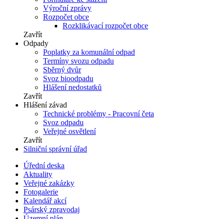
Výroční zprávy
Rozpočet obce
Rozklikávací rozpočet obce
Zavřít
Odpady
Poplatky za komunální odpad
Termíny svozu odpadu
Sběrný dvůr
Svoz bioodpadu
Hlášení nedostatků
Zavřít
Hlášení závad
Technické problémy - Pracovní četa
Svoz odpadu
Veřejné osvětlení
Zavřít
Silniční správní úřad
Úřední deska
Aktuality
Veřejné zakázky
Fotogalerie
Kalendář akcí
Psárský zpravodaj
Územní plán