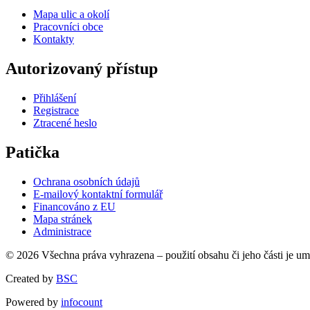
Mapa ulic a okolí
Pracovníci obce
Kontakty
Autorizovaný přístup
Přihlášení
Registrace
Ztracené heslo
Patička
Ochrana osobních údajů
E-mailový kontaktní formulář
Financováno z EU
Mapa stránek
Administrace
© 2026 Všechna práva vyhrazena – použití obsahu či jeho části je u
Created by
BSC
Powered by
infocount