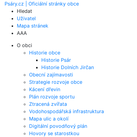
Psáry.cz | Oficiální stránky obce
Hledat
Uživatel
Mapa stránek
A
A
A
O obci
Historie obce
Historie Psár
Historie Dolních Jirčan
Obecní zajímavosti
Strategie rozvoje obce
Kácení dřevin
Plán rozvoje sportu
Ztracená zvířata
Vodohospodářská infrastruktura
Mapa ulic a okolí
Digitální povodňový plán
Hovory se starostkou