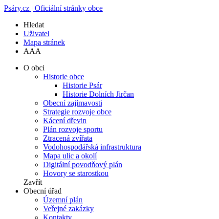
Psáry.cz | Oficiální stránky obce
Hledat
Uživatel
Mapa stránek
A
A
A
O obci
Historie obce
Historie Psár
Historie Dolních Jirčan
Obecní zajímavosti
Strategie rozvoje obce
Kácení dřevin
Plán rozvoje sportu
Ztracená zvířata
Vodohospodářská infrastruktura
Mapa ulic a okolí
Digitální povodňový plán
Hovory se starostkou
Zavřít
Obecní úřad
Územní plán
Veřejné zakázky
Kontakty