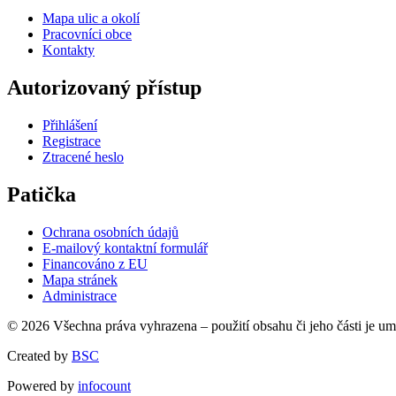
Mapa ulic a okolí
Pracovníci obce
Kontakty
Autorizovaný přístup
Přihlášení
Registrace
Ztracené heslo
Patička
Ochrana osobních údajů
E-mailový kontaktní formulář
Financováno z EU
Mapa stránek
Administrace
© 2026 Všechna práva vyhrazena – použití obsahu či jeho části je u
Created by
BSC
Powered by
infocount