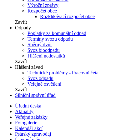
Výroční zprávy
Rozpočet obce
Rozklikávací rozpočet obce
Zavřít
Odpady
Poplatky za komunální odpad
Termíny svozu odpadu
Sběrný dvůr
Svoz bioodpadu
Hlášení nedostatků
Zavřít
Hlášení závad
Technické problémy - Pracovní četa
Svoz odpadu
Veřejné osvětlení
Zavřít
Silniční správní úřad
Úřední deska
Aktuality
Veřejné zakázky
Fotogalerie
Kalendář akcí
Psárský zpravodaj
Územní plán