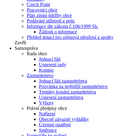
Czech Point
Pracovníci obce
Plán zimní údržby obce
Podávání stížností a petic
Informace dle zákona č.106/1999 Sb.
Žádosti o informace
Přehled dotací pro zájmová sdružení a spolky
Zavřít
Samospráva
Rada obce
Jednací řád
Usnesení rady
Komise
Zastupitelstvo
Jednací řád zastupitelstva
Pozvánka na nejbližší zastupitelstvo
Termíny konání zastupitelstva
Usnesení zastupitelstva
Výbory
Právní předpisy obce
Nařízení
Obecně závazné vyhlášky
Územní opatření
Směrnice
Formuláře ke stažení