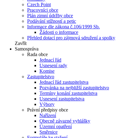
Czech Point
Pracovníci obce
Plán zimní údržby obce
Podávání stížností a petic
Informace dle zákona č.106/1999 Sb.
Žádosti o informace
Přehled dotací pro zájmová sdružení a spolky
Zavřít
Samospráva
Rada obce
Jednací řád
Usnesení rady
Komise
Zastupitelstvo
Jednací řád zastupitelstva
Pozvánka na nejbližší zastupitelstvo
Termíny konání zastupitelstva
Usnesení zastupitelstva
Výbory
Právní předpisy obce
Nařízení
Obecně závazné vyhlášky
Územní opatření
Směrnice
Formuláře ke stažení