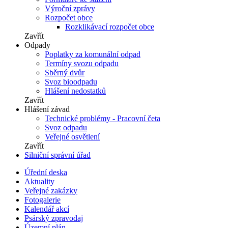
Výroční zprávy
Rozpočet obce
Rozklikávací rozpočet obce
Zavřít
Odpady
Poplatky za komunální odpad
Termíny svozu odpadu
Sběrný dvůr
Svoz bioodpadu
Hlášení nedostatků
Zavřít
Hlášení závad
Technické problémy - Pracovní četa
Svoz odpadu
Veřejné osvětlení
Zavřít
Silniční správní úřad
Úřední deska
Aktuality
Veřejné zakázky
Fotogalerie
Kalendář akcí
Psárský zpravodaj
Územní plán