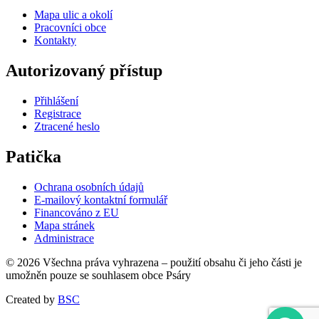
Mapa ulic a okolí
Pracovníci obce
Kontakty
Autorizovaný přístup
Přihlášení
Registrace
Ztracené heslo
Patička
Ochrana osobních údajů
E-mailový kontaktní formulář
Financováno z EU
Mapa stránek
Administrace
© 2026 Všechna práva vyhrazena – použití obsahu či jeho části je
umožněn pouze se souhlasem obce Psáry
Created by
BSC