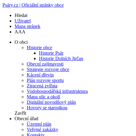
Psáry.cz | Oficiální stránky obce
Hledat
Uživatel
Mapa stránek
A
A
A
O obci
Historie obce
Historie Psár
Historie Dolních Jirčan
Obecní zajímavosti
Strategie rozvoje obce
Kácení dřevin
Plán rozvoje sportu
Ztracená zvířata
Vodohospodářská infrastruktura
Mapa ulic a okolí
Digitální povodňový plán
Hovory se starostkou
Zavřít
Obecní úřad
Územní plán
Veřejné zakázky
Kontakty