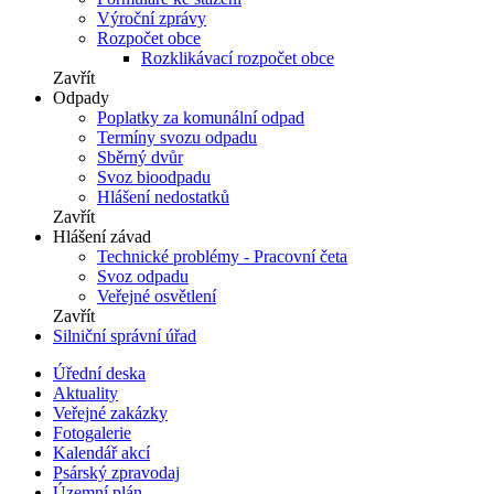
Výroční zprávy
Rozpočet obce
Rozklikávací rozpočet obce
Zavřít
Odpady
Poplatky za komunální odpad
Termíny svozu odpadu
Sběrný dvůr
Svoz bioodpadu
Hlášení nedostatků
Zavřít
Hlášení závad
Technické problémy - Pracovní četa
Svoz odpadu
Veřejné osvětlení
Zavřít
Silniční správní úřad
Úřední deska
Aktuality
Veřejné zakázky
Fotogalerie
Kalendář akcí
Psárský zpravodaj
Územní plán