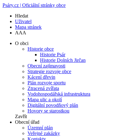
Psáry.cz | Oficiální stránky obce
Hledat
Uživatel
Mapa stránek
A
A
A
O obci
Historie obce
Historie Psár
Historie Dolních Jirčan
Obecní zajímavosti
Strategie rozvoje obce
Kácení dřevin
Plán rozvoje sportu
Ztracená zvířata
Vodohospodářská infrastruktura
Mapa ulic a okolí
Digitální povodňový plán
Hovory se starostkou
Zavřít
Obecní úřad
Územní plán
Veřejné zakázky
Kontakty