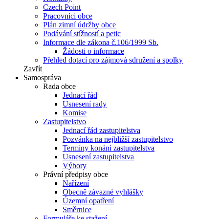
Czech Point
Pracovníci obce
Plán zimní údržby obce
Podávání stížností a petic
Informace dle zákona č.106/1999 Sb.
Žádosti o informace
Přehled dotací pro zájmová sdružení a spolky
Zavřít
Samospráva
Rada obce
Jednací řád
Usnesení rady
Komise
Zastupitelstvo
Jednací řád zastupitelstva
Pozvánka na nejbližší zastupitelstvo
Termíny konání zastupitelstva
Usnesení zastupitelstva
Výbory
Právní předpisy obce
Nařízení
Obecně závazné vyhlášky
Územní opatření
Směrnice
Formuláře ke stažení