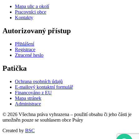
Mapa ulic a okolí
Pracovníci obce
Kontakty
Autorizovaný přístup
Přihlášení
Registrace
Ztracené heslo
Patička
Ochrana osobních údajů
E-mailový kontaktní formulář
Financováno z EU
Mapa stránek
Administrace
© 2026 Všechna práva vyhrazena – použití obsahu či jeho části je
umožněn pouze se souhlasem obce Psáry
Created by
BSC