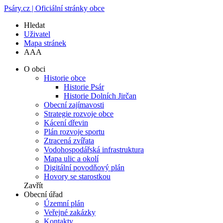
Psáry.cz | Oficiální stránky obce
Hledat
Uživatel
Mapa stránek
A
A
A
O obci
Historie obce
Historie Psár
Historie Dolních Jirčan
Obecní zajímavosti
Strategie rozvoje obce
Kácení dřevin
Plán rozvoje sportu
Ztracená zvířata
Vodohospodářská infrastruktura
Mapa ulic a okolí
Digitální povodňový plán
Hovory se starostkou
Zavřít
Obecní úřad
Územní plán
Veřejné zakázky
Kontakty