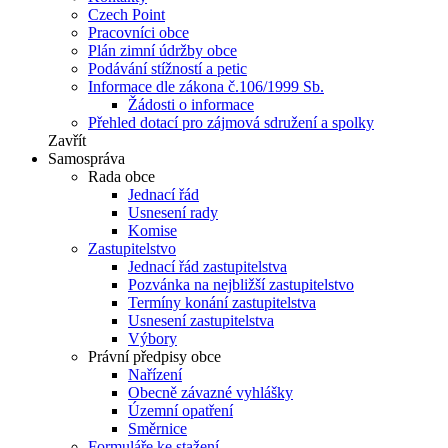
Czech Point
Pracovníci obce
Plán zimní údržby obce
Podávání stížností a petic
Informace dle zákona č.106/1999 Sb.
Žádosti o informace
Přehled dotací pro zájmová sdružení a spolky
Zavřít
Samospráva
Rada obce
Jednací řád
Usnesení rady
Komise
Zastupitelstvo
Jednací řád zastupitelstva
Pozvánka na nejbližší zastupitelstvo
Termíny konání zastupitelstva
Usnesení zastupitelstva
Výbory
Právní předpisy obce
Nařízení
Obecně závazné vyhlášky
Územní opatření
Směrnice
Formuláře ke stažení