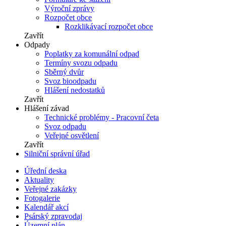
Výroční zprávy
Rozpočet obce
Rozklikávací rozpočet obce
Zavřít
Odpady
Poplatky za komunální odpad
Termíny svozu odpadu
Sběrný dvůr
Svoz bioodpadu
Hlášení nedostatků
Zavřít
Hlášení závad
Technické problémy - Pracovní četa
Svoz odpadu
Veřejné osvětlení
Zavřít
Silniční správní úřad
Úřední deska
Aktuality
Veřejné zakázky
Fotogalerie
Kalendář akcí
Psárský zpravodaj
Územní plán