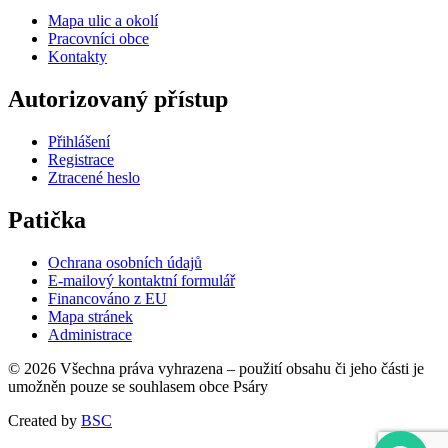
Mapa ulic a okolí
Pracovníci obce
Kontakty
Autorizovaný přístup
Přihlášení
Registrace
Ztracené heslo
Patička
Ochrana osobních údajů
E-mailový kontaktní formulář
Financováno z EU
Mapa stránek
Administrace
© 2026 Všechna práva vyhrazena – použití obsahu či jeho části je
umožněn pouze se souhlasem obce Psáry
Created by
BSC