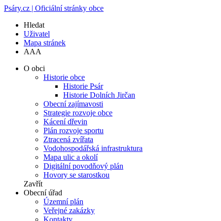
Psáry.cz | Oficiální stránky obce
Hledat
Uživatel
Mapa stránek
A
A
A
O obci
Historie obce
Historie Psár
Historie Dolních Jirčan
Obecní zajímavosti
Strategie rozvoje obce
Kácení dřevin
Plán rozvoje sportu
Ztracená zvířata
Vodohospodářská infrastruktura
Mapa ulic a okolí
Digitální povodňový plán
Hovory se starostkou
Zavřít
Obecní úřad
Územní plán
Veřejné zakázky
Kontakty