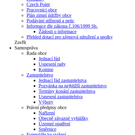
Czech Point
Pracovníci obce
Plán zimní údržby obce
Podávání stížností a petic
Informace dle zákona č.106/1999 Sb.
Žádosti o informace
Přehled dotací pro zájmová sdružení a spolky
Zavřít
Samospráva
Rada obce
Jednací řád
Usnesení rady
Komise
Zastupitelstvo
Jednací řád zastupitelstva
Pozvánka na nejbližší zastupitelstvo
Termíny konání zastupitelstva
Usnesení zastupitelstva
Výbory
Právní předpisy obce
Nařízení
Obecně závazné vyhlášky
Územní opatření
Směrnice
Formuláře ke stažení