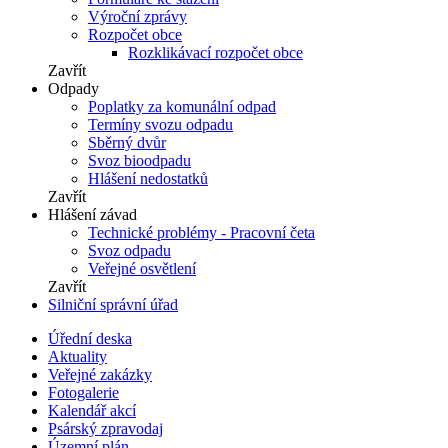
Výroční zprávy
Rozpočet obce
Rozklikávací rozpočet obce
Zavřít
Odpady
Poplatky za komunální odpad
Termíny svozu odpadu
Sběrný dvůr
Svoz bioodpadu
Hlášení nedostatků
Zavřít
Hlášení závad
Technické problémy - Pracovní četa
Svoz odpadu
Veřejné osvětlení
Zavřít
Silniční správní úřad
Úřední deska
Aktuality
Veřejné zakázky
Fotogalerie
Kalendář akcí
Psárský zpravodaj
Územní plán