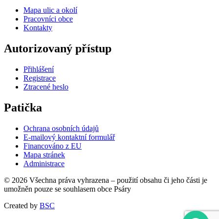
Mapa ulic a okolí
Pracovníci obce
Kontakty
Autorizovaný přístup
Přihlášení
Registrace
Ztracené heslo
Patička
Ochrana osobních údajů
E-mailový kontaktní formulář
Financováno z EU
Mapa stránek
Administrace
© 2026 Všechna práva vyhrazena – použití obsahu či jeho části je
umožněn pouze se souhlasem obce Psáry
Created by
BSC