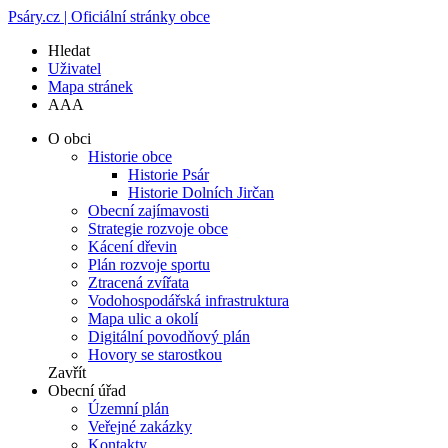
Psáry.cz | Oficiální stránky obce
Hledat
Uživatel
Mapa stránek
A
A
A
O obci
Historie obce
Historie Psár
Historie Dolních Jirčan
Obecní zajímavosti
Strategie rozvoje obce
Kácení dřevin
Plán rozvoje sportu
Ztracená zvířata
Vodohospodářská infrastruktura
Mapa ulic a okolí
Digitální povodňový plán
Hovory se starostkou
Zavřít
Obecní úřad
Územní plán
Veřejné zakázky
Kontakty