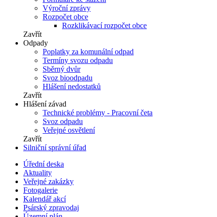
Výroční zprávy
Rozpočet obce
Rozklikávací rozpočet obce
Zavřít
Odpady
Poplatky za komunální odpad
Termíny svozu odpadu
Sběrný dvůr
Svoz bioodpadu
Hlášení nedostatků
Zavřít
Hlášení závad
Technické problémy - Pracovní četa
Svoz odpadu
Veřejné osvětlení
Zavřít
Silniční správní úřad
Úřední deska
Aktuality
Veřejné zakázky
Fotogalerie
Kalendář akcí
Psárský zpravodaj
Územní plán