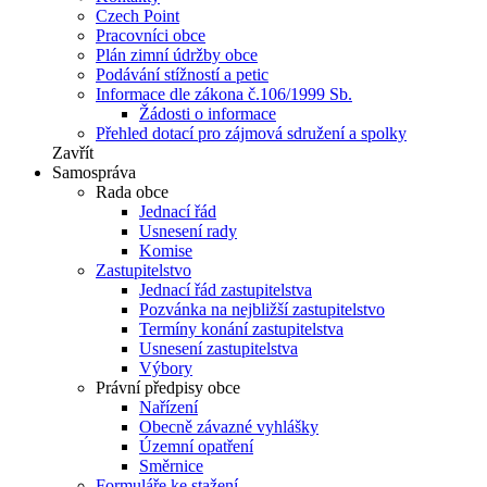
Czech Point
Pracovníci obce
Plán zimní údržby obce
Podávání stížností a petic
Informace dle zákona č.106/1999 Sb.
Žádosti o informace
Přehled dotací pro zájmová sdružení a spolky
Zavřít
Samospráva
Rada obce
Jednací řád
Usnesení rady
Komise
Zastupitelstvo
Jednací řád zastupitelstva
Pozvánka na nejbližší zastupitelstvo
Termíny konání zastupitelstva
Usnesení zastupitelstva
Výbory
Právní předpisy obce
Nařízení
Obecně závazné vyhlášky
Územní opatření
Směrnice
Formuláře ke stažení