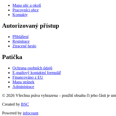
Mapa ulic a okolí
Pracovníci obce
Kontakty
Autorizovaný přístup
Přihlášení
Registrace
Ztracené heslo
Patička
Ochrana osobních údajů
E-mailový kontaktní formulář
Financováno z EU
Mapa stránek
Administrace
© 2026 Všechna práva vyhrazena – použití obsahu či jeho části je u
Created by
BSC
Powered by
infocount