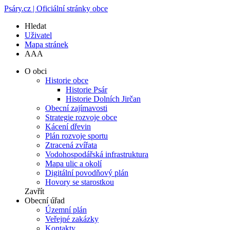
Psáry.cz | Oficiální stránky obce
Hledat
Uživatel
Mapa stránek
A
A
A
O obci
Historie obce
Historie Psár
Historie Dolních Jirčan
Obecní zajímavosti
Strategie rozvoje obce
Kácení dřevin
Plán rozvoje sportu
Ztracená zvířata
Vodohospodářská infrastruktura
Mapa ulic a okolí
Digitální povodňový plán
Hovory se starostkou
Zavřít
Obecní úřad
Územní plán
Veřejné zakázky
Kontakty