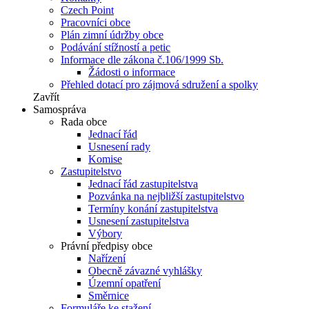
Czech Point
Pracovníci obce
Plán zimní údržby obce
Podávání stížností a petic
Informace dle zákona č.106/1999 Sb.
Žádosti o informace
Přehled dotací pro zájmová sdružení a spolky
Zavřít
Samospráva
Rada obce
Jednací řád
Usnesení rady
Komise
Zastupitelstvo
Jednací řád zastupitelstva
Pozvánka na nejbližší zastupitelstvo
Termíny konání zastupitelstva
Usnesení zastupitelstva
Výbory
Právní předpisy obce
Nařízení
Obecně závazné vyhlášky
Územní opatření
Směrnice
Formuláře ke stažení