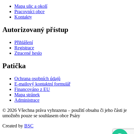
Mapa ulic a okolí
Pracovníci obce
Kontakty
Autorizovaný přístup
Přihlášení
Registrace
Ztracené heslo
Patička
Ochrana osobních údajů
E-mailový kontaktní formulář
Financováno z EU
Mapa stránek
Administrace
© 2026 Všechna práva vyhrazena – použití obsahu či jeho části je
umožněn pouze se souhlasem obce Psáry
Created by
BSC