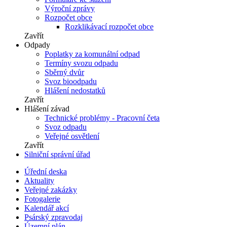
Výroční zprávy
Rozpočet obce
Rozklikávací rozpočet obce
Zavřít
Odpady
Poplatky za komunální odpad
Termíny svozu odpadu
Sběrný dvůr
Svoz bioodpadu
Hlášení nedostatků
Zavřít
Hlášení závad
Technické problémy - Pracovní četa
Svoz odpadu
Veřejné osvětlení
Zavřít
Silniční správní úřad
Úřední deska
Aktuality
Veřejné zakázky
Fotogalerie
Kalendář akcí
Psárský zpravodaj
Územní plán