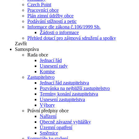
Czech Point
Pracovníci obce
Plán zimní údržby obce
Podávání stížností a petic
Informace dle zákona č.106/1999 Sb.
Žádosti o informace
Přehled dotací pro zájmová sdružení a spolky
Zavřít
Samospráva
Rada obce
Jednací řád
Usnesení rady
Komise
Zastupitelstvo
Jednací řád zastupitelstva
Pozvánka na nejbližší zastupitelstvo
Termíny konání zastupitelstva
Usnesení zastupitelstva
Výbory
Právní předpisy obce
Nařízení
Obecně závazné vyhlášky
Územní opatření
Směrnice
Formuláře ke stažení