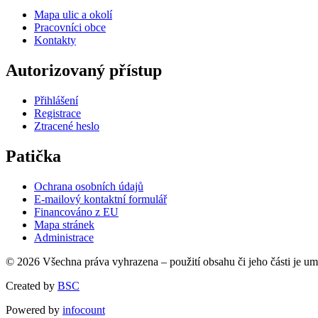
Mapa ulic a okolí
Pracovníci obce
Kontakty
Autorizovaný přístup
Přihlášení
Registrace
Ztracené heslo
Patička
Ochrana osobních údajů
E-mailový kontaktní formulář
Financováno z EU
Mapa stránek
Administrace
© 2026 Všechna práva vyhrazena – použití obsahu či jeho části je u
Created by
BSC
Powered by
infocount