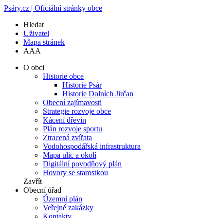
Psáry.cz | Oficiální stránky obce
Hledat
Uživatel
Mapa stránek
A
A
A
O obci
Historie obce
Historie Psár
Historie Dolních Jirčan
Obecní zajímavosti
Strategie rozvoje obce
Kácení dřevin
Plán rozvoje sportu
Ztracená zvířata
Vodohospodářská infrastruktura
Mapa ulic a okolí
Digitální povodňový plán
Hovory se starostkou
Zavřít
Obecní úřad
Územní plán
Veřejné zakázky
Kontakty