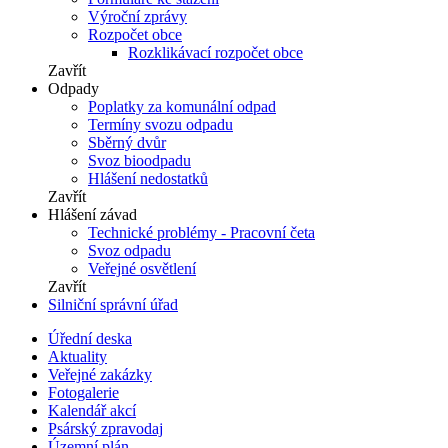
Výroční zprávy
Rozpočet obce
Rozklikávací rozpočet obce
Zavřít
Odpady
Poplatky za komunální odpad
Termíny svozu odpadu
Sběrný dvůr
Svoz bioodpadu
Hlášení nedostatků
Zavřít
Hlášení závad
Technické problémy - Pracovní četa
Svoz odpadu
Veřejné osvětlení
Zavřít
Silniční správní úřad
Úřední deska
Aktuality
Veřejné zakázky
Fotogalerie
Kalendář akcí
Psárský zpravodaj
Územní plán