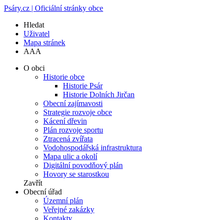
Psáry.cz | Oficiální stránky obce
Hledat
Uživatel
Mapa stránek
A
A
A
O obci
Historie obce
Historie Psár
Historie Dolních Jirčan
Obecní zajímavosti
Strategie rozvoje obce
Kácení dřevin
Plán rozvoje sportu
Ztracená zvířata
Vodohospodářská infrastruktura
Mapa ulic a okolí
Digitální povodňový plán
Hovory se starostkou
Zavřít
Obecní úřad
Územní plán
Veřejné zakázky
Kontakty