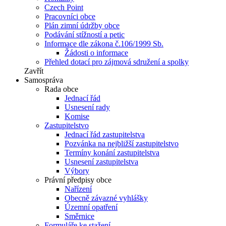
Czech Point
Pracovníci obce
Plán zimní údržby obce
Podávání stížností a petic
Informace dle zákona č.106/1999 Sb.
Žádosti o informace
Přehled dotací pro zájmová sdružení a spolky
Zavřít
Samospráva
Rada obce
Jednací řád
Usnesení rady
Komise
Zastupitelstvo
Jednací řád zastupitelstva
Pozvánka na nejbližší zastupitelstvo
Termíny konání zastupitelstva
Usnesení zastupitelstva
Výbory
Právní předpisy obce
Nařízení
Obecně závazné vyhlášky
Územní opatření
Směrnice
Formuláře ke stažení