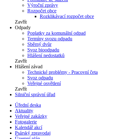
Výroční zprávy
Rozpočet obce
Rozklikávací rozpočet obce
Zavřít
Odpady
Poplatky za komunální odpad
Termíny svozu odpadu
Sběrný dvůr
Svoz bioodpadu
Hlášení nedostatků
Zavřít
Hlášení závad
Technické problémy - Pracovní četa
Svoz odpadu
Veřejné osvětlení
Zavřít
Silniční správní úřad
Úřední deska
Aktuality
Veřejné zakázky
Fotogalerie
Kalendář akcí
Psárský zpravodaj
Územní plán