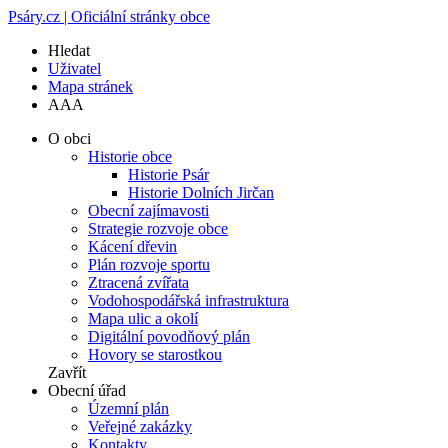
Psáry.cz | Oficiální stránky obce
Hledat
Uživatel
Mapa stránek
A
A
A
O obci
Historie obce
Historie Psár
Historie Dolních Jirčan
Obecní zajímavosti
Strategie rozvoje obce
Kácení dřevin
Plán rozvoje sportu
Ztracená zvířata
Vodohospodářská infrastruktura
Mapa ulic a okolí
Digitální povodňový plán
Hovory se starostkou
Zavřít
Obecní úřad
Územní plán
Veřejné zakázky
Kontakty