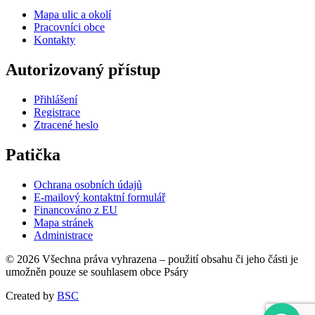
Mapa ulic a okolí
Pracovníci obce
Kontakty
Autorizovaný přístup
Přihlášení
Registrace
Ztracené heslo
Patička
Ochrana osobních údajů
E-mailový kontaktní formulář
Financováno z EU
Mapa stránek
Administrace
© 2026 Všechna práva vyhrazena – použití obsahu či jeho části je
umožněn pouze se souhlasem obce Psáry
Created by
BSC