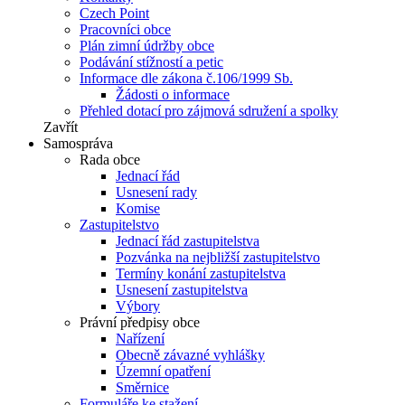
Czech Point
Pracovníci obce
Plán zimní údržby obce
Podávání stížností a petic
Informace dle zákona č.106/1999 Sb.
Žádosti o informace
Přehled dotací pro zájmová sdružení a spolky
Zavřít
Samospráva
Rada obce
Jednací řád
Usnesení rady
Komise
Zastupitelstvo
Jednací řád zastupitelstva
Pozvánka na nejbližší zastupitelstvo
Termíny konání zastupitelstva
Usnesení zastupitelstva
Výbory
Právní předpisy obce
Nařízení
Obecně závazné vyhlášky
Územní opatření
Směrnice
Formuláře ke stažení