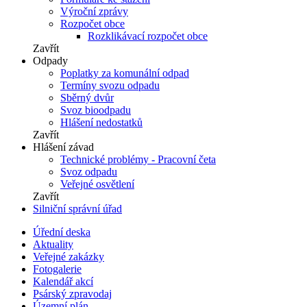
Výroční zprávy
Rozpočet obce
Rozklikávací rozpočet obce
Zavřít
Odpady
Poplatky za komunální odpad
Termíny svozu odpadu
Sběrný dvůr
Svoz bioodpadu
Hlášení nedostatků
Zavřít
Hlášení závad
Technické problémy - Pracovní četa
Svoz odpadu
Veřejné osvětlení
Zavřít
Silniční správní úřad
Úřední deska
Aktuality
Veřejné zakázky
Fotogalerie
Kalendář akcí
Psárský zpravodaj
Územní plán