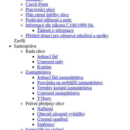
Czech Point
Pracovníci obce
Plán zimní údržby obce
Podávání stížností a petic
Informace dle zákona č.106/1999 Sb.
Žádosti o informace
Přehled dotací pro zájmová sdružení a spolky
Zavřít
Samospráva
Rada obce
Jednací řád
Usnesení rady
Komise
Zastupitelstvo
Jednací řád zastupitelstva
Pozvánka na nejbližší zastupitelstvo
Termíny konání zastupitelstva
Usnesení zastupitelstva
Výbory
Právní předpisy obce
Nařízení
Obecně závazné vyhlášky
Územní opatření
Směrnice
Formuláře ke stažení