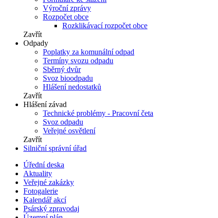
Výroční zprávy
Rozpočet obce
Rozklikávací rozpočet obce
Zavřít
Odpady
Poplatky za komunální odpad
Termíny svozu odpadu
Sběrný dvůr
Svoz bioodpadu
Hlášení nedostatků
Zavřít
Hlášení závad
Technické problémy - Pracovní četa
Svoz odpadu
Veřejné osvětlení
Zavřít
Silniční správní úřad
Úřední deska
Aktuality
Veřejné zakázky
Fotogalerie
Kalendář akcí
Psárský zpravodaj
Územní plán