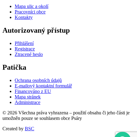
Mapa ulic a okolí
Pracovníci obce
Kontakty
Autorizovaný přístup
Přihlášení
Registrace
Ztracené heslo
Patička
Ochrana osobních údajů
E-mailový kontaktní formulář
Financováno z EU
Mapa stránek
Administrace
© 2026 Všechna práva vyhrazena – použití obsahu či jeho části je
umožněn pouze se souhlasem obce Psáry
Created by
BSC