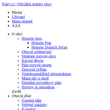
Psáry.cz | Oficiální stránky obce
Hledat
Uživatel
Mapa stránek
A
A
A
O obci
Historie obce
Historie Psár
Historie Dolních Jirčan
Obecní zajímavosti
Strategie rozvoje obce
Kácení dřevin
Plán rozvoje sportu
Ztracená zvířata
Vodohospodářská infrastruktura
Mapa ulic a okolí
Digitální povodňový plán
Hovory se starostkou
Zavřít
Obecní úřad
Územní plán
Veřejné zakázky
Kontakty