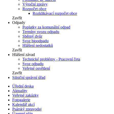
Výroční zprávy
Rozpočet obce
Rozklikávací rozpočet obce
Zavřít
Odpady
Poplatky za komunální odpad
Termíny svozu odpadu
Sběrný dvůr
Svoz bioodpadu
Hlášení nedostatků
Zavřít
Hlášení závad
Technické problémy - Pracovní četa
Svoz odpadu
Veřejné osvětlení
Zavřít
Silniční správní úřad
Úřední deska
Aktuality
Veřejné zakázky
Fotogalerie
Kalendář akcí
Psárský zpravodaj
Územní plán