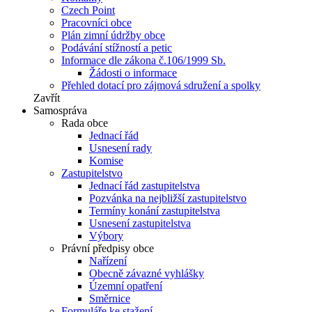
Czech Point
Pracovníci obce
Plán zimní údržby obce
Podávání stížností a petic
Informace dle zákona č.106/1999 Sb.
Žádosti o informace
Přehled dotací pro zájmová sdružení a spolky
Zavřít
Samospráva
Rada obce
Jednací řád
Usnesení rady
Komise
Zastupitelstvo
Jednací řád zastupitelstva
Pozvánka na nejbližší zastupitelstvo
Termíny konání zastupitelstva
Usnesení zastupitelstva
Výbory
Právní předpisy obce
Nařízení
Obecně závazné vyhlášky
Územní opatření
Směrnice
Formuláře ke stažení