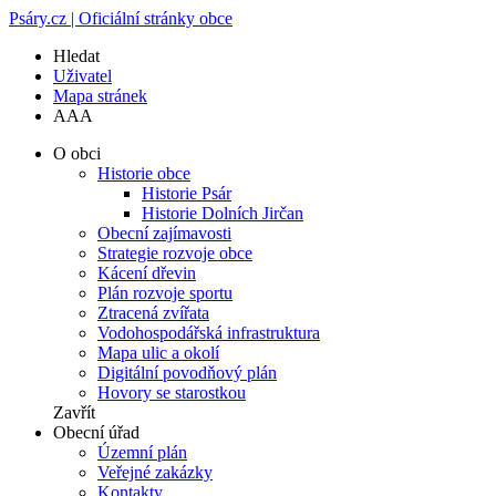
Psáry.cz | Oficiální stránky obce
Hledat
Uživatel
Mapa stránek
A
A
A
O obci
Historie obce
Historie Psár
Historie Dolních Jirčan
Obecní zajímavosti
Strategie rozvoje obce
Kácení dřevin
Plán rozvoje sportu
Ztracená zvířata
Vodohospodářská infrastruktura
Mapa ulic a okolí
Digitální povodňový plán
Hovory se starostkou
Zavřít
Obecní úřad
Územní plán
Veřejné zakázky
Kontakty