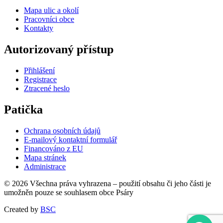
Mapa ulic a okolí
Pracovníci obce
Kontakty
Autorizovaný přístup
Přihlášení
Registrace
Ztracené heslo
Patička
Ochrana osobních údajů
E-mailový kontaktní formulář
Financováno z EU
Mapa stránek
Administrace
© 2026 Všechna práva vyhrazena – použití obsahu či jeho části je
umožněn pouze se souhlasem obce Psáry
Created by
BSC