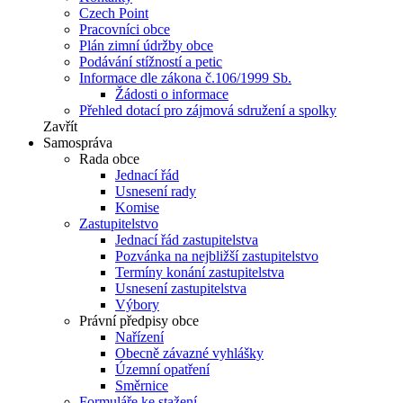
Czech Point
Pracovníci obce
Plán zimní údržby obce
Podávání stížností a petic
Informace dle zákona č.106/1999 Sb.
Žádosti o informace
Přehled dotací pro zájmová sdružení a spolky
Zavřít
Samospráva
Rada obce
Jednací řád
Usnesení rady
Komise
Zastupitelstvo
Jednací řád zastupitelstva
Pozvánka na nejbližší zastupitelstvo
Termíny konání zastupitelstva
Usnesení zastupitelstva
Výbory
Právní předpisy obce
Nařízení
Obecně závazné vyhlášky
Územní opatření
Směrnice
Formuláře ke stažení