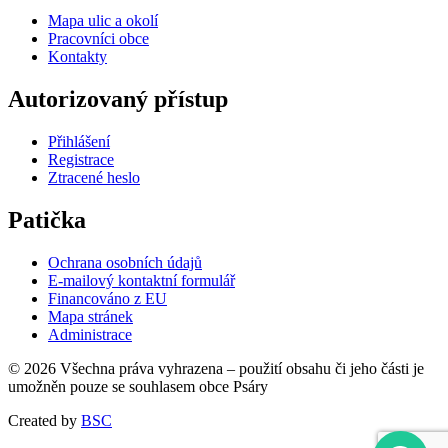
Mapa ulic a okolí
Pracovníci obce
Kontakty
Autorizovaný přístup
Přihlášení
Registrace
Ztracené heslo
Patička
Ochrana osobních údajů
E-mailový kontaktní formulář
Financováno z EU
Mapa stránek
Administrace
© 2026 Všechna práva vyhrazena – použití obsahu či jeho části je
umožněn pouze se souhlasem obce Psáry
Created by
BSC