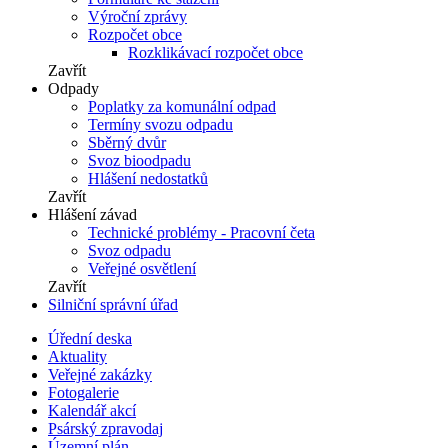
Výroční zprávy
Rozpočet obce
Rozklikávací rozpočet obce
Zavřít
Odpady
Poplatky za komunální odpad
Termíny svozu odpadu
Sběrný dvůr
Svoz bioodpadu
Hlášení nedostatků
Zavřít
Hlášení závad
Technické problémy - Pracovní četa
Svoz odpadu
Veřejné osvětlení
Zavřít
Silniční správní úřad
Úřední deska
Aktuality
Veřejné zakázky
Fotogalerie
Kalendář akcí
Psárský zpravodaj
Územní plán