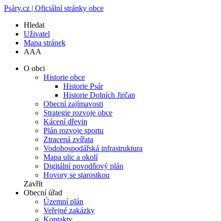
Psáry.cz | Oficiální stránky obce
Hledat
Uživatel
Mapa stránek
A
A
A
O obci
Historie obce
Historie Psár
Historie Dolních Jirčan
Obecní zajímavosti
Strategie rozvoje obce
Kácení dřevin
Plán rozvoje sportu
Ztracená zvířata
Vodohospodářská infrastruktura
Mapa ulic a okolí
Digitální povodňový plán
Hovory se starostkou
Zavřít
Obecní úřad
Územní plán
Veřejné zakázky
Kontakty