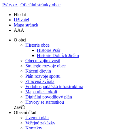
Psáry.cz | Oficiální stránky obce
Hledat
Uživatel
Mapa stránek
A
A
A
O obci
Historie obce
Historie Psár
Historie Dolních Jirčan
Obecní zajímavosti
Strategie rozvoje obce
Kácení dřevin
Plán rozvoje sportu
Ztracená zvířata
Vodohospodářská infrastruktura
Mapa ulic a okolí
Digitální povodňový plán
Hovory se starostkou
Zavřít
Obecní úřad
Územní plán
Veřejné zakázky
Kontakty