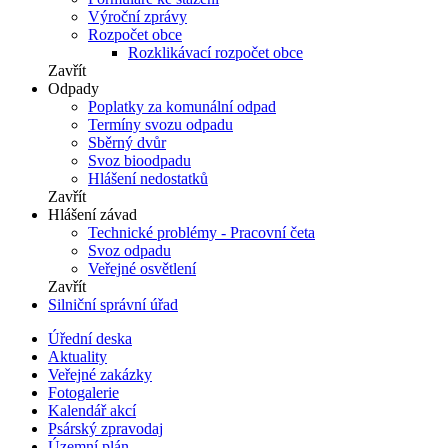
Výroční zprávy
Rozpočet obce
Rozklikávací rozpočet obce
Zavřít
Odpady
Poplatky za komunální odpad
Termíny svozu odpadu
Sběrný dvůr
Svoz bioodpadu
Hlášení nedostatků
Zavřít
Hlášení závad
Technické problémy - Pracovní četa
Svoz odpadu
Veřejné osvětlení
Zavřít
Silniční správní úřad
Úřední deska
Aktuality
Veřejné zakázky
Fotogalerie
Kalendář akcí
Psárský zpravodaj
Územní plán