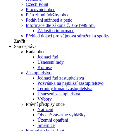
Czech Point
Pracovníci obce
Plán zimní údržby obce
Podávání stížností a petic
Informace dle zákona č.106/1999 Sb.
Žádosti o informace
Přehled dotací pro zájmová sdružení a spolky
Zavřít
Samospráva
Rada obce
Jednací řád
Usnesení rady
Komise
Zastupitelstvo
Jednací řád zastupitelstva
Pozvánka na nejbližší zastupitelstvo
Termíny konání zastupitelstva
Usnesení zastupitelstva
Výbory
Právní předpisy obce
Nařízení
Obecně závazné vyhlášky
Územní opatření
Směrnice
Formuláře ke stažení