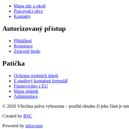
Mapa ulic a okolí
Pracovníci obce
Kontakty
Autorizovaný přístup
Přihlášení
Registrace
Ztracené heslo
Patička
Ochrana osobních údajů
E-mailový kontaktní formulář
Financováno z EU
Mapa stránek
Administrace
© 2026 Všechna práva vyhrazena – použití obsahu či jeho části je u
Created by
BSC
Powered by
infocount