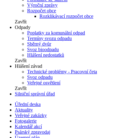
Výroční zprávy
Rozpočet obce
Rozklikávací rozpočet obce
Zavřít
Odpady
Poplatky za komunální odpad
Termíny svozu odpadu
Sběrný dvůr
Svoz bioodpadu
Hlášení nedostatků
Zavřít
Hlášení závad
Technické problémy - Pracovní četa
Svoz odpadu
Veřejné osvětlení
Zavřít
Silniční správní úřad
Úřední deska
Aktuality
Veřejné zakázky
Fotogalerie
Kalendář akcí
Psárský zpravodaj
Územní plán