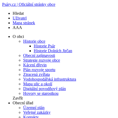
Psáry.cz | Oficiální stránky obce
Hledat
Uživatel
Mapa stránek
A
A
A
O obci
Historie obce
Historie Psár
Historie Dolních Jirčan
Obecní zajímavosti
Strategie rozvoje obce
Kácení dřevin
Plán rozvoje sportu
Ztracená zvířata
Vodohospodářská infrastruktura
Mapa ulic a okolí
Digitální povodňový plán
Hovory se starostkou
Zavřít
Obecní úřad
Územní plán
Veřejné zakázky
Kontakty