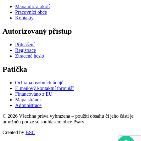
Mapa ulic a okolí
Pracovníci obce
Kontakty
Autorizovaný přístup
Přihlášení
Registrace
Ztracené heslo
Patička
Ochrana osobních údajů
E-mailový kontaktní formulář
Financováno z EU
Mapa stránek
Administrace
© 2026 Všechna práva vyhrazena – použití obsahu či jeho části je
umožněn pouze se souhlasem obce Psáry
Created by
BSC