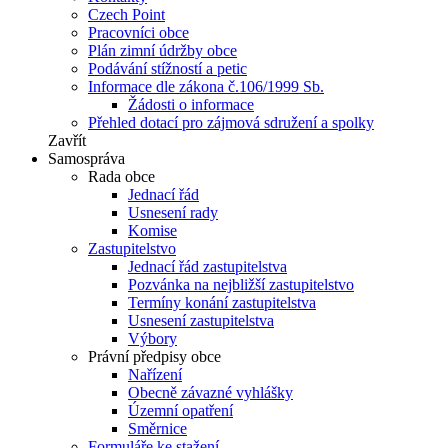
Czech Point
Pracovníci obce
Plán zimní údržby obce
Podávání stížností a petic
Informace dle zákona č.106/1999 Sb.
Žádosti o informace
Přehled dotací pro zájmová sdružení a spolky
Zavřít
Samospráva
Rada obce
Jednací řád
Usnesení rady
Komise
Zastupitelstvo
Jednací řád zastupitelstva
Pozvánka na nejbližší zastupitelstvo
Termíny konání zastupitelstva
Usnesení zastupitelstva
Výbory
Právní předpisy obce
Nařízení
Obecně závazné vyhlášky
Územní opatření
Směrnice
Formuláře ke stažení