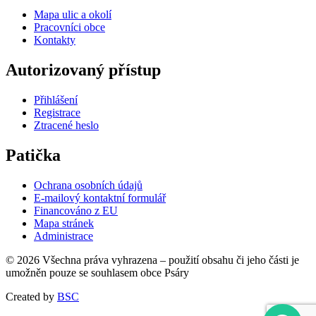
Mapa ulic a okolí
Pracovníci obce
Kontakty
Autorizovaný přístup
Přihlášení
Registrace
Ztracené heslo
Patička
Ochrana osobních údajů
E-mailový kontaktní formulář
Financováno z EU
Mapa stránek
Administrace
© 2026 Všechna práva vyhrazena – použití obsahu či jeho části je
umožněn pouze se souhlasem obce Psáry
Created by
BSC