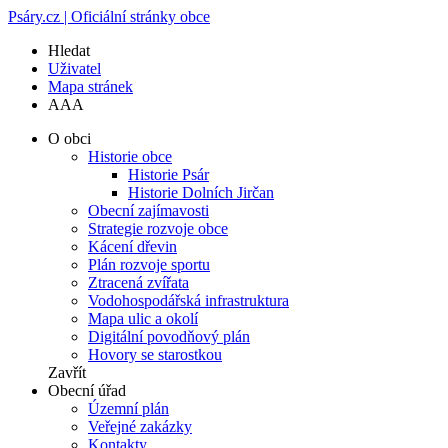
Psáry.cz | Oficiální stránky obce
Hledat
Uživatel
Mapa stránek
A
A
A
O obci
Historie obce
Historie Psár
Historie Dolních Jirčan
Obecní zajímavosti
Strategie rozvoje obce
Kácení dřevin
Plán rozvoje sportu
Ztracená zvířata
Vodohospodářská infrastruktura
Mapa ulic a okolí
Digitální povodňový plán
Hovory se starostkou
Zavřít
Obecní úřad
Územní plán
Veřejné zakázky
Kontakty