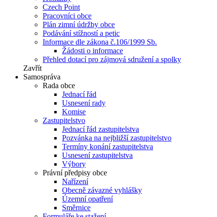
Czech Point
Pracovníci obce
Plán zimní údržby obce
Podávání stížností a petic
Informace dle zákona č.106/1999 Sb.
Žádosti o informace
Přehled dotací pro zájmová sdružení a spolky
Zavřít
Samospráva
Rada obce
Jednací řád
Usnesení rady
Komise
Zastupitelstvo
Jednací řád zastupitelstva
Pozvánka na nejbližší zastupitelstvo
Termíny konání zastupitelstva
Usnesení zastupitelstva
Výbory
Právní předpisy obce
Nařízení
Obecně závazné vyhlášky
Územní opatření
Směrnice
Formuláře ke stažení