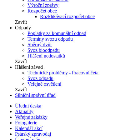
Výroční zprávy
Rozpočet obce
Rozklikávací rozpočet obce
Zavřít
Odpady
Poplatky za komunální odpad
Termíny svozu odpadu
Sběrný dvůr
Svoz bioodpadu
Hlášení nedostatků
Zavřít
Hlášení závad
Technické problémy - Pracovní četa
Svoz odpadu
Veřejné osvětlení
Zavřít
Silniční správní úřad
Úřední deska
Aktuality
Veřejné zakázky
Fotogalerie
Kalendář akcí
Psárský zpravodaj
Územní plán