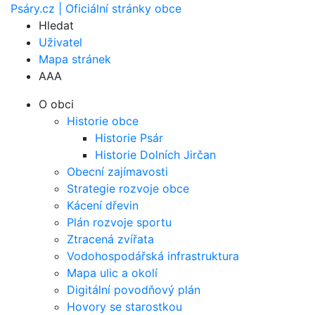
Psáry.cz | Oficiální stránky obce
Hledat
Uživatel
Mapa stránek
A
A
A
O obci
Historie obce
Historie Psár
Historie Dolních Jirčan
Obecní zajímavosti
Strategie rozvoje obce
Kácení dřevin
Plán rozvoje sportu
Ztracená zvířata
Vodohospodářská infrastruktura
Mapa ulic a okolí
Digitální povodňový plán
Hovory se starostkou