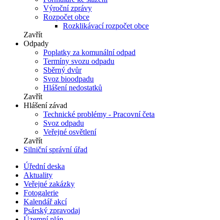
Výroční zprávy
Rozpočet obce
Rozklikávací rozpočet obce
Zavřít
Odpady
Poplatky za komunální odpad
Termíny svozu odpadu
Sběrný dvůr
Svoz bioodpadu
Hlášení nedostatků
Zavřít
Hlášení závad
Technické problémy - Pracovní četa
Svoz odpadu
Veřejné osvětlení
Zavřít
Silniční správní úřad
Úřední deska
Aktuality
Veřejné zakázky
Fotogalerie
Kalendář akcí
Psárský zpravodaj
Územní plán