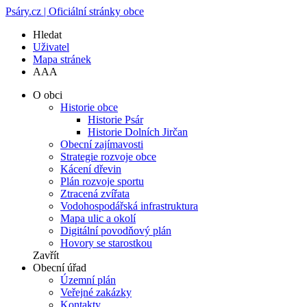
Psáry.cz | Oficiální stránky obce
Hledat
Uživatel
Mapa stránek
A
A
A
O obci
Historie obce
Historie Psár
Historie Dolních Jirčan
Obecní zajímavosti
Strategie rozvoje obce
Kácení dřevin
Plán rozvoje sportu
Ztracená zvířata
Vodohospodářská infrastruktura
Mapa ulic a okolí
Digitální povodňový plán
Hovory se starostkou
Zavřít
Obecní úřad
Územní plán
Veřejné zakázky
Kontakty