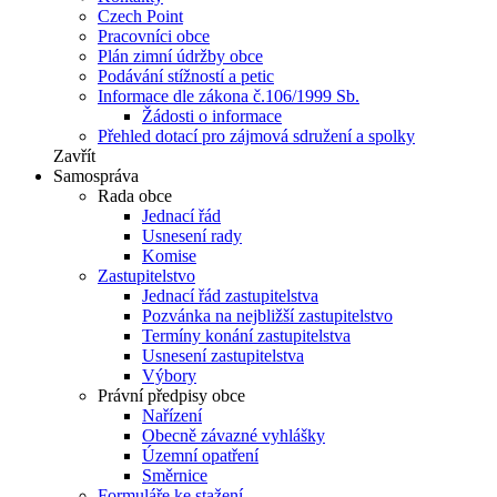
Czech Point
Pracovníci obce
Plán zimní údržby obce
Podávání stížností a petic
Informace dle zákona č.106/1999 Sb.
Žádosti o informace
Přehled dotací pro zájmová sdružení a spolky
Zavřít
Samospráva
Rada obce
Jednací řád
Usnesení rady
Komise
Zastupitelstvo
Jednací řád zastupitelstva
Pozvánka na nejbližší zastupitelstvo
Termíny konání zastupitelstva
Usnesení zastupitelstva
Výbory
Právní předpisy obce
Nařízení
Obecně závazné vyhlášky
Územní opatření
Směrnice
Formuláře ke stažení