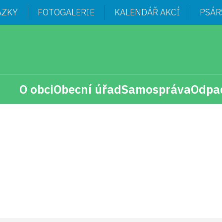
ÁZKY
FOTOGALERIE
KALENDÁŘ AKCÍ
PSÁR
O obci
Obecní úřad
Samospráva
Odpa