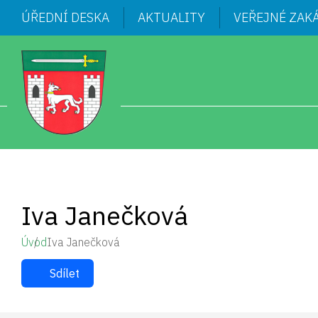
ÚŘEDNÍ DESKA
AKTUALITY
VEŘEJNÉ ZAK
Iva Janečková
Úvod
Iva Janečková
Sdílet