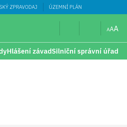
SKÝ ZPRAVODAJ
ÚZEMNÍ PLÁN
A
A
A
dy
Hlášení závad
Silniční správní úřad