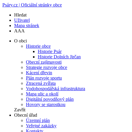
Psáry.cz | Oficiální stránky obce
Hledat
Uživatel
Mapa stránek
A
A
A
O obci
Historie obce
Historie Psár
Historie Dolních Jirčan
Obecní zajímavosti
Strategie rozvoje obce
Kácení dřevin
Plán rozvoje sportu
Ztracená zvířata
Vodohospodářská infrastruktura
Mapa ulic a okolí
Digitální povodňový plán
Hovory se starostkou
Zavřít
Obecní úřad
Územní plán
Veřejné zakázky
Kontakty