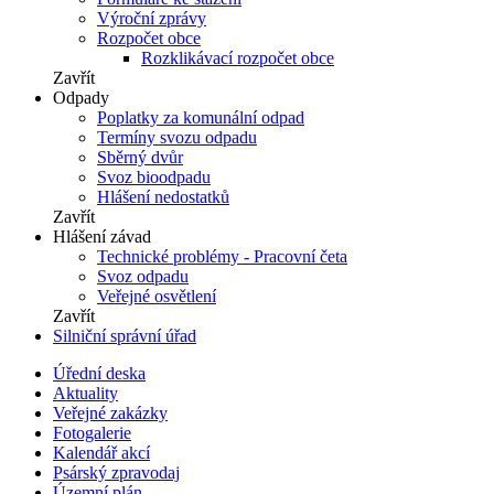
Výroční zprávy
Rozpočet obce
Rozklikávací rozpočet obce
Zavřít
Odpady
Poplatky za komunální odpad
Termíny svozu odpadu
Sběrný dvůr
Svoz bioodpadu
Hlášení nedostatků
Zavřít
Hlášení závad
Technické problémy - Pracovní četa
Svoz odpadu
Veřejné osvětlení
Zavřít
Silniční správní úřad
Úřední deska
Aktuality
Veřejné zakázky
Fotogalerie
Kalendář akcí
Psárský zpravodaj
Územní plán