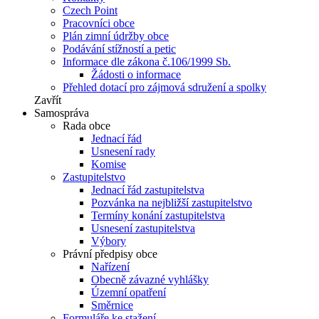
Czech Point
Pracovníci obce
Plán zimní údržby obce
Podávání stížností a petic
Informace dle zákona č.106/1999 Sb.
Žádosti o informace
Přehled dotací pro zájmová sdružení a spolky
Zavřít
Samospráva
Rada obce
Jednací řád
Usnesení rady
Komise
Zastupitelstvo
Jednací řád zastupitelstva
Pozvánka na nejbližší zastupitelstvo
Termíny konání zastupitelstva
Usnesení zastupitelstva
Výbory
Právní předpisy obce
Nařízení
Obecně závazné vyhlášky
Územní opatření
Směrnice
Formuláře ke stažení