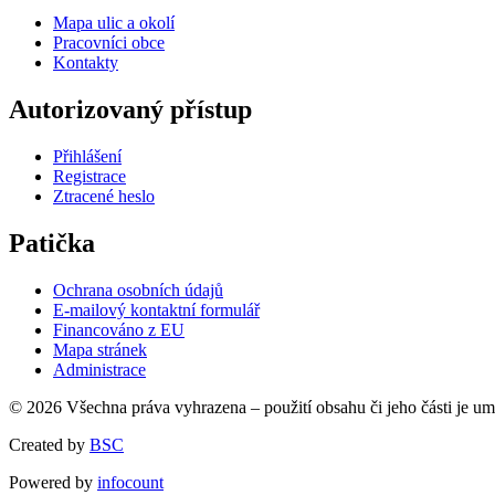
Mapa ulic a okolí
Pracovníci obce
Kontakty
Autorizovaný přístup
Přihlášení
Registrace
Ztracené heslo
Patička
Ochrana osobních údajů
E-mailový kontaktní formulář
Financováno z EU
Mapa stránek
Administrace
© 2026 Všechna práva vyhrazena – použití obsahu či jeho části je u
Created by
BSC
Powered by
infocount