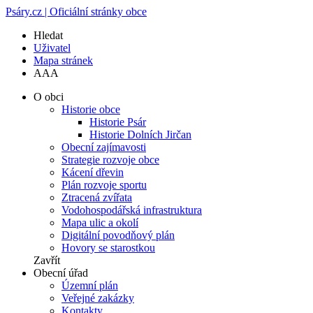
Psáry.cz | Oficiální stránky obce
Hledat
Uživatel
Mapa stránek
A
A
A
O obci
Historie obce
Historie Psár
Historie Dolních Jirčan
Obecní zajímavosti
Strategie rozvoje obce
Kácení dřevin
Plán rozvoje sportu
Ztracená zvířata
Vodohospodářská infrastruktura
Mapa ulic a okolí
Digitální povodňový plán
Hovory se starostkou
Zavřít
Obecní úřad
Územní plán
Veřejné zakázky
Kontakty