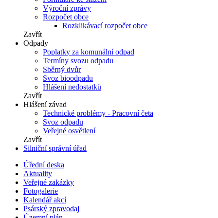
Výroční zprávy
Rozpočet obce
Rozklikávací rozpočet obce
Zavřít
Odpady
Poplatky za komunální odpad
Termíny svozu odpadu
Sběrný dvůr
Svoz bioodpadu
Hlášení nedostatků
Zavřít
Hlášení závad
Technické problémy - Pracovní četa
Svoz odpadu
Veřejné osvětlení
Zavřít
Silniční správní úřad
Úřední deska
Aktuality
Veřejné zakázky
Fotogalerie
Kalendář akcí
Psárský zpravodaj
Územní plán