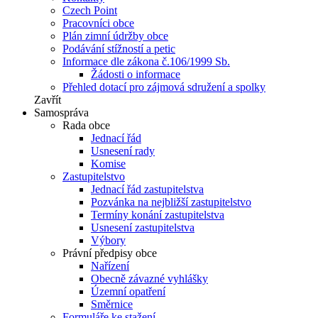
Czech Point
Pracovníci obce
Plán zimní údržby obce
Podávání stížností a petic
Informace dle zákona č.106/1999 Sb.
Žádosti o informace
Přehled dotací pro zájmová sdružení a spolky
Zavřít
Samospráva
Rada obce
Jednací řád
Usnesení rady
Komise
Zastupitelstvo
Jednací řád zastupitelstva
Pozvánka na nejbližší zastupitelstvo
Termíny konání zastupitelstva
Usnesení zastupitelstva
Výbory
Právní předpisy obce
Nařízení
Obecně závazné vyhlášky
Územní opatření
Směrnice
Formuláře ke stažení