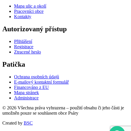
Mapa ulic a okolí
Pracovníci obce
Kontakty
Autorizovaný přístup
Přihlášení
Registrace
Ztracené heslo
Patička
Ochrana osobních údajů
E-mailový kontaktní formulář
Financováno z EU
Mapa stránek
Administrace
© 2026 Všechna práva vyhrazena – použití obsahu či jeho části je
umožněn pouze se souhlasem obce Psáry
Created by
BSC