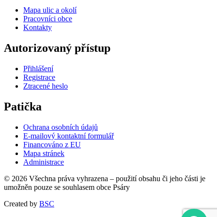
Mapa ulic a okolí
Pracovníci obce
Kontakty
Autorizovaný přístup
Přihlášení
Registrace
Ztracené heslo
Patička
Ochrana osobních údajů
E-mailový kontaktní formulář
Financováno z EU
Mapa stránek
Administrace
© 2026 Všechna práva vyhrazena – použití obsahu či jeho části je
umožněn pouze se souhlasem obce Psáry
Created by
BSC