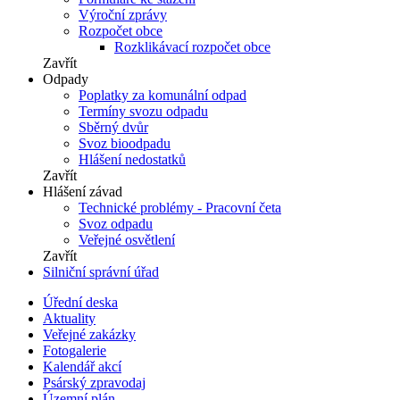
Výroční zprávy
Rozpočet obce
Rozklikávací rozpočet obce
Zavřít
Odpady
Poplatky za komunální odpad
Termíny svozu odpadu
Sběrný dvůr
Svoz bioodpadu
Hlášení nedostatků
Zavřít
Hlášení závad
Technické problémy - Pracovní četa
Svoz odpadu
Veřejné osvětlení
Zavřít
Silniční správní úřad
Úřední deska
Aktuality
Veřejné zakázky
Fotogalerie
Kalendář akcí
Psárský zpravodaj
Územní plán