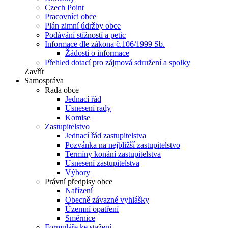
Czech Point
Pracovníci obce
Plán zimní údržby obce
Podávání stížností a petic
Informace dle zákona č.106/1999 Sb.
Žádosti o informace
Přehled dotací pro zájmová sdružení a spolky
Zavřít
Samospráva
Rada obce
Jednací řád
Usnesení rady
Komise
Zastupitelstvo
Jednací řád zastupitelstva
Pozvánka na nejbližší zastupitelstvo
Termíny konání zastupitelstva
Usnesení zastupitelstva
Výbory
Právní předpisy obce
Nařízení
Obecně závazné vyhlášky
Územní opatření
Směrnice
Formuláře ke stažení