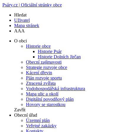
Psáry.cz | Oficiální stránky obce
Hledat
Uživatel
Mapa stránek
A
A
A
O obci
Historie obce
Historie Psár
Historie Dolních Jirčan
Obecní zajímavosti
Strategie rozvoje obce
Kácení dřevin
Plán rozvoje sportu
Ztracená zvířata
Vodohospodářská infrastruktura
Mapa ulic a okolí
Digitální povodňový plán
Hovory se starostkou
Zavřít
Obecní úřad
Územní plán
Veřejné zakázky
Kontakty