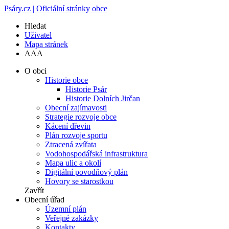
Psáry.cz | Oficiální stránky obce
Hledat
Uživatel
Mapa stránek
A
A
A
O obci
Historie obce
Historie Psár
Historie Dolních Jirčan
Obecní zajímavosti
Strategie rozvoje obce
Kácení dřevin
Plán rozvoje sportu
Ztracená zvířata
Vodohospodářská infrastruktura
Mapa ulic a okolí
Digitální povodňový plán
Hovory se starostkou
Zavřít
Obecní úřad
Územní plán
Veřejné zakázky
Kontakty