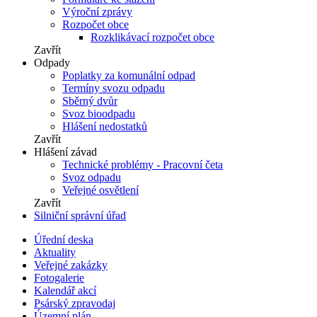
Výroční zprávy
Rozpočet obce
Rozklikávací rozpočet obce
Zavřít
Odpady
Poplatky za komunální odpad
Termíny svozu odpadu
Sběrný dvůr
Svoz bioodpadu
Hlášení nedostatků
Zavřít
Hlášení závad
Technické problémy - Pracovní četa
Svoz odpadu
Veřejné osvětlení
Zavřít
Silniční správní úřad
Úřední deska
Aktuality
Veřejné zakázky
Fotogalerie
Kalendář akcí
Psárský zpravodaj
Územní plán