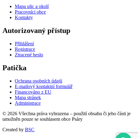
Mapa ulic a okolí
Pracovníci obce
Kontakty
Autorizovaný přístup
Přihlášení
Registrace
Ztracené heslo
Patička
Ochrana osobních údajů
E-mailový kontaktní formulář
Financováno z EU
Mapa stránek
Administrace
© 2026 Všechna práva vyhrazena – použití obsahu či jeho části je
umožněn pouze se souhlasem obce Psáry
Created by
BSC