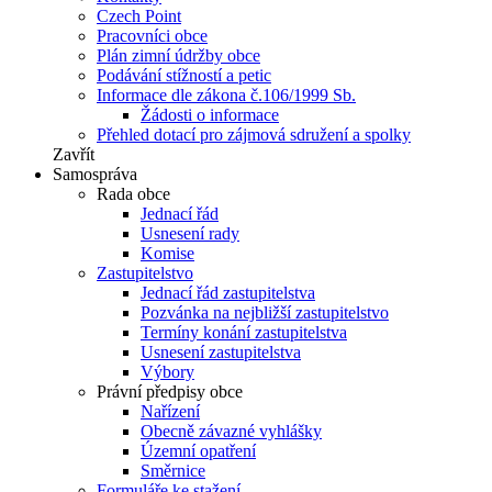
Czech Point
Pracovníci obce
Plán zimní údržby obce
Podávání stížností a petic
Informace dle zákona č.106/1999 Sb.
Žádosti o informace
Přehled dotací pro zájmová sdružení a spolky
Zavřít
Samospráva
Rada obce
Jednací řád
Usnesení rady
Komise
Zastupitelstvo
Jednací řád zastupitelstva
Pozvánka na nejbližší zastupitelstvo
Termíny konání zastupitelstva
Usnesení zastupitelstva
Výbory
Právní předpisy obce
Nařízení
Obecně závazné vyhlášky
Územní opatření
Směrnice
Formuláře ke stažení