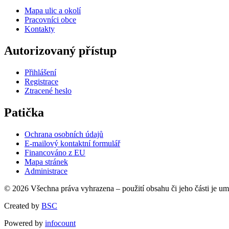
Mapa ulic a okolí
Pracovníci obce
Kontakty
Autorizovaný přístup
Přihlášení
Registrace
Ztracené heslo
Patička
Ochrana osobních údajů
E-mailový kontaktní formulář
Financováno z EU
Mapa stránek
Administrace
© 2026 Všechna práva vyhrazena – použití obsahu či jeho části je u
Created by
BSC
Powered by
infocount