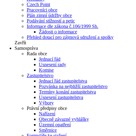
Czech Point
Pracovníci obce
Plán zimní údržby obce
Podávání stížností a petic
Informace dle zákona č.106/1999 Sb.
Žádosti o informace
Přehled dotací pro zájmová sdružení a spolky
Zavřít
Samospráva
Rada obce
Jednací řád
Usnesení rady
Komise
Zastupitelstvo
Jednací řád zastupitelstva
Pozvánka na nejbližší zastupitelstvo
Termíny konání zastupitelstva
Usnesení zastupitelstva
Výbory
Právní předpisy obce
Nařízení
Obecně závazné vyhlášky
Územní opatření
Směrnice
Formuláře ke stažení