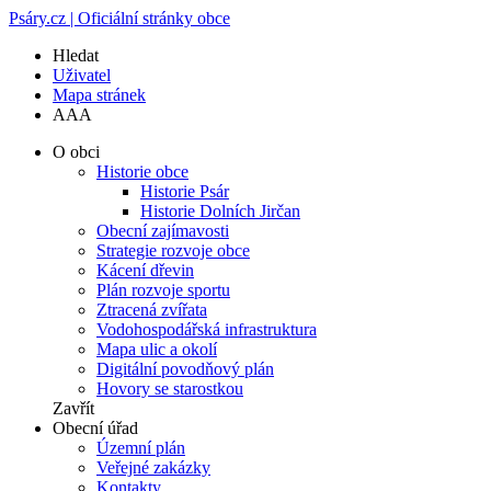
Psáry.cz | Oficiální stránky obce
Hledat
Uživatel
Mapa stránek
A
A
A
O obci
Historie obce
Historie Psár
Historie Dolních Jirčan
Obecní zajímavosti
Strategie rozvoje obce
Kácení dřevin
Plán rozvoje sportu
Ztracená zvířata
Vodohospodářská infrastruktura
Mapa ulic a okolí
Digitální povodňový plán
Hovory se starostkou
Zavřít
Obecní úřad
Územní plán
Veřejné zakázky
Kontakty