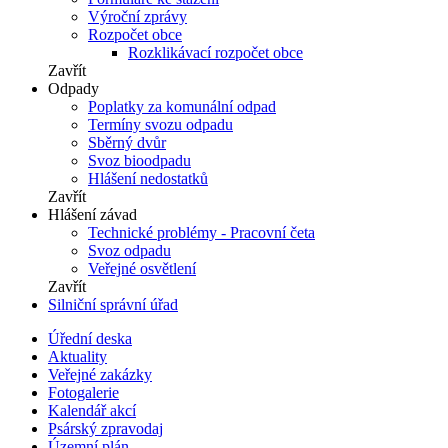
Výroční zprávy
Rozpočet obce
Rozklikávací rozpočet obce
Zavřít
Odpady
Poplatky za komunální odpad
Termíny svozu odpadu
Sběrný dvůr
Svoz bioodpadu
Hlášení nedostatků
Zavřít
Hlášení závad
Technické problémy - Pracovní četa
Svoz odpadu
Veřejné osvětlení
Zavřít
Silniční správní úřad
Úřední deska
Aktuality
Veřejné zakázky
Fotogalerie
Kalendář akcí
Psárský zpravodaj
Územní plán