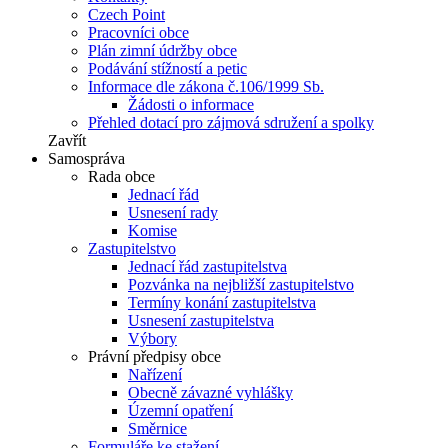
Czech Point
Pracovníci obce
Plán zimní údržby obce
Podávání stížností a petic
Informace dle zákona č.106/1999 Sb.
Žádosti o informace
Přehled dotací pro zájmová sdružení a spolky
Zavřít
Samospráva
Rada obce
Jednací řád
Usnesení rady
Komise
Zastupitelstvo
Jednací řád zastupitelstva
Pozvánka na nejbližší zastupitelstvo
Termíny konání zastupitelstva
Usnesení zastupitelstva
Výbory
Právní předpisy obce
Nařízení
Obecně závazné vyhlášky
Územní opatření
Směrnice
Formuláře ke stažení