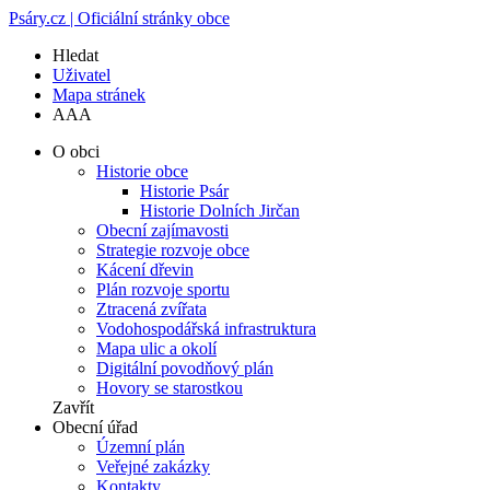
Psáry.cz | Oficiální stránky obce
Hledat
Uživatel
Mapa stránek
A
A
A
O obci
Historie obce
Historie Psár
Historie Dolních Jirčan
Obecní zajímavosti
Strategie rozvoje obce
Kácení dřevin
Plán rozvoje sportu
Ztracená zvířata
Vodohospodářská infrastruktura
Mapa ulic a okolí
Digitální povodňový plán
Hovory se starostkou
Zavřít
Obecní úřad
Územní plán
Veřejné zakázky
Kontakty