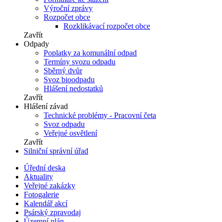
Výroční zprávy
Rozpočet obce
Rozklikávací rozpočet obce
Zavřít
Odpady
Poplatky za komunální odpad
Termíny svozu odpadu
Sběrný dvůr
Svoz bioodpadu
Hlášení nedostatků
Zavřít
Hlášení závad
Technické problémy - Pracovní četa
Svoz odpadu
Veřejné osvětlení
Zavřít
Silniční správní úřad
Úřední deska
Aktuality
Veřejné zakázky
Fotogalerie
Kalendář akcí
Psárský zpravodaj
Územní plán