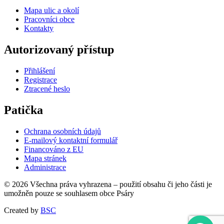
Mapa ulic a okolí
Pracovníci obce
Kontakty
Autorizovaný přístup
Přihlášení
Registrace
Ztracené heslo
Patička
Ochrana osobních údajů
E-mailový kontaktní formulář
Financováno z EU
Mapa stránek
Administrace
© 2026 Všechna práva vyhrazena – použití obsahu či jeho části je
umožněn pouze se souhlasem obce Psáry
Created by
BSC