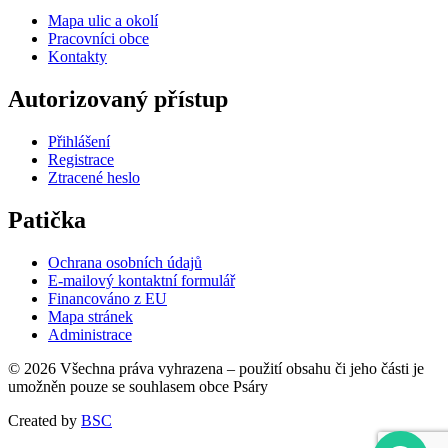
Mapa ulic a okolí
Pracovníci obce
Kontakty
Autorizovaný přístup
Přihlášení
Registrace
Ztracené heslo
Patička
Ochrana osobních údajů
E-mailový kontaktní formulář
Financováno z EU
Mapa stránek
Administrace
© 2026 Všechna práva vyhrazena – použití obsahu či jeho části je
umožněn pouze se souhlasem obce Psáry
Created by
BSC