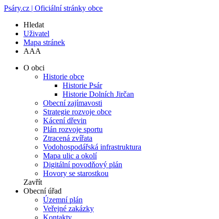
Psáry.cz | Oficiální stránky obce
Hledat
Uživatel
Mapa stránek
A
A
A
O obci
Historie obce
Historie Psár
Historie Dolních Jirčan
Obecní zajímavosti
Strategie rozvoje obce
Kácení dřevin
Plán rozvoje sportu
Ztracená zvířata
Vodohospodářská infrastruktura
Mapa ulic a okolí
Digitální povodňový plán
Hovory se starostkou
Zavřít
Obecní úřad
Územní plán
Veřejné zakázky
Kontakty