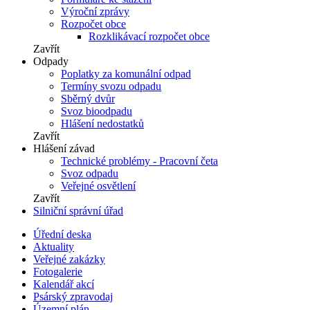
Výroční zprávy
Rozpočet obce
Rozklikávací rozpočet obce
Zavřít
Odpady
Poplatky za komunální odpad
Termíny svozu odpadu
Sběrný dvůr
Svoz bioodpadu
Hlášení nedostatků
Zavřít
Hlášení závad
Technické problémy - Pracovní četa
Svoz odpadu
Veřejné osvětlení
Zavřít
Silniční správní úřad
Úřední deska
Aktuality
Veřejné zakázky
Fotogalerie
Kalendář akcí
Psárský zpravodaj
Územní plán