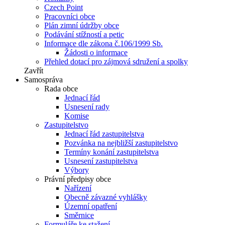
Czech Point
Pracovníci obce
Plán zimní údržby obce
Podávání stížností a petic
Informace dle zákona č.106/1999 Sb.
Žádosti o informace
Přehled dotací pro zájmová sdružení a spolky
Zavřít
Samospráva
Rada obce
Jednací řád
Usnesení rady
Komise
Zastupitelstvo
Jednací řád zastupitelstva
Pozvánka na nejbližší zastupitelstvo
Termíny konání zastupitelstva
Usnesení zastupitelstva
Výbory
Právní předpisy obce
Nařízení
Obecně závazné vyhlášky
Územní opatření
Směrnice
Formuláře ke stažení