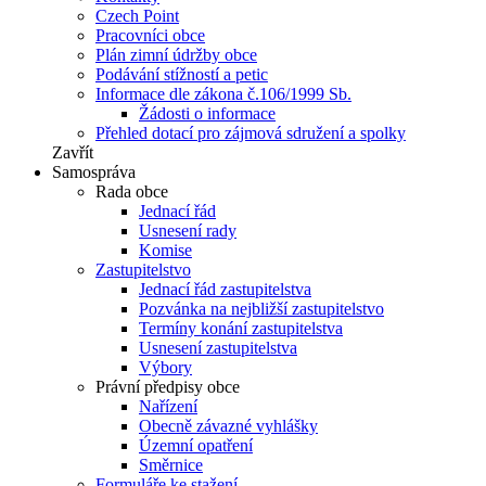
Czech Point
Pracovníci obce
Plán zimní údržby obce
Podávání stížností a petic
Informace dle zákona č.106/1999 Sb.
Žádosti o informace
Přehled dotací pro zájmová sdružení a spolky
Zavřít
Samospráva
Rada obce
Jednací řád
Usnesení rady
Komise
Zastupitelstvo
Jednací řád zastupitelstva
Pozvánka na nejbližší zastupitelstvo
Termíny konání zastupitelstva
Usnesení zastupitelstva
Výbory
Právní předpisy obce
Nařízení
Obecně závazné vyhlášky
Územní opatření
Směrnice
Formuláře ke stažení