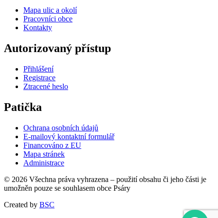
Mapa ulic a okolí
Pracovníci obce
Kontakty
Autorizovaný přístup
Přihlášení
Registrace
Ztracené heslo
Patička
Ochrana osobních údajů
E-mailový kontaktní formulář
Financováno z EU
Mapa stránek
Administrace
© 2026 Všechna práva vyhrazena – použití obsahu či jeho části je
umožněn pouze se souhlasem obce Psáry
Created by
BSC