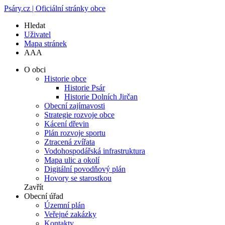
Psáry.cz | Oficiální stránky obce
Hledat
Uživatel
Mapa stránek
A
A
A
O obci
Historie obce
Historie Psár
Historie Dolních Jirčan
Obecní zajímavosti
Strategie rozvoje obce
Kácení dřevin
Plán rozvoje sportu
Ztracená zvířata
Vodohospodářská infrastruktura
Mapa ulic a okolí
Digitální povodňový plán
Hovory se starostkou
Zavřít
Obecní úřad
Územní plán
Veřejné zakázky
Kontakty