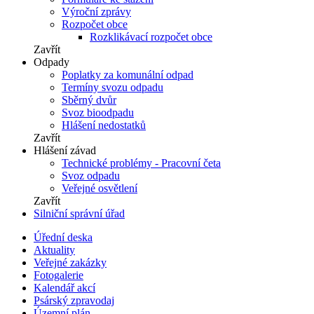
Výroční zprávy
Rozpočet obce
Rozklikávací rozpočet obce
Zavřít
Odpady
Poplatky za komunální odpad
Termíny svozu odpadu
Sběrný dvůr
Svoz bioodpadu
Hlášení nedostatků
Zavřít
Hlášení závad
Technické problémy - Pracovní četa
Svoz odpadu
Veřejné osvětlení
Zavřít
Silniční správní úřad
Úřední deska
Aktuality
Veřejné zakázky
Fotogalerie
Kalendář akcí
Psárský zpravodaj
Územní plán