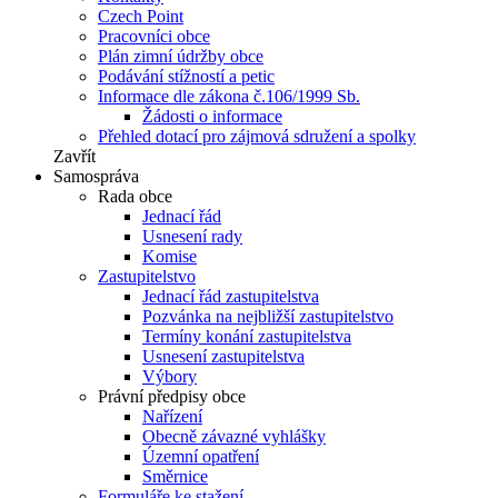
Czech Point
Pracovníci obce
Plán zimní údržby obce
Podávání stížností a petic
Informace dle zákona č.106/1999 Sb.
Žádosti o informace
Přehled dotací pro zájmová sdružení a spolky
Zavřít
Samospráva
Rada obce
Jednací řád
Usnesení rady
Komise
Zastupitelstvo
Jednací řád zastupitelstva
Pozvánka na nejbližší zastupitelstvo
Termíny konání zastupitelstva
Usnesení zastupitelstva
Výbory
Právní předpisy obce
Nařízení
Obecně závazné vyhlášky
Územní opatření
Směrnice
Formuláře ke stažení