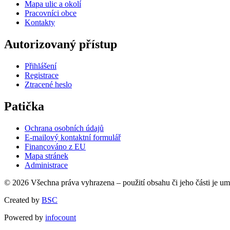
Mapa ulic a okolí
Pracovníci obce
Kontakty
Autorizovaný přístup
Přihlášení
Registrace
Ztracené heslo
Patička
Ochrana osobních údajů
E-mailový kontaktní formulář
Financováno z EU
Mapa stránek
Administrace
© 2026 Všechna práva vyhrazena – použití obsahu či jeho části je u
Created by
BSC
Powered by
infocount