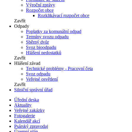
Výroční zprávy
Rozpočet obce
Rozklikávací rozpočet obce
Zavřít
Odpady
Poplatky za komunální odpad
Termíny svozu odpadu
Sběrný dvůr
Svoz bioodpadu
Hlášení nedostatků
Zavřít
Hlášení závad
Technické problémy - Pracovní četa
Svoz odpadu
Veřejné osvětlení
Zavřít
Silniční správní úřad
Úřední deska
Aktuality
Veřejné zakázky
Fotogalerie
Kalendář akcí
Psárský zpravodaj
Územní plán