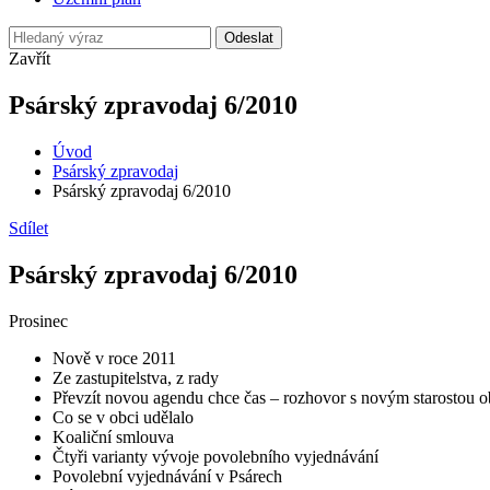
Odeslat
Zavřít
Psárský zpravodaj 6/2010
Úvod
Psárský zpravodaj
Psárský zpravodaj 6/2010
Sdílet
Psárský zpravodaj 6/2010
Prosinec
Nově v roce 2011
Ze zastupitelstva, z rady
Převzít novou agendu chce čas – rozhovor s novým starostou o
Co se v obci udělalo
Koaliční smlouva
Čtyři varianty vývoje povolebního vyjednávání
Povolební vyjednávání v Psárech