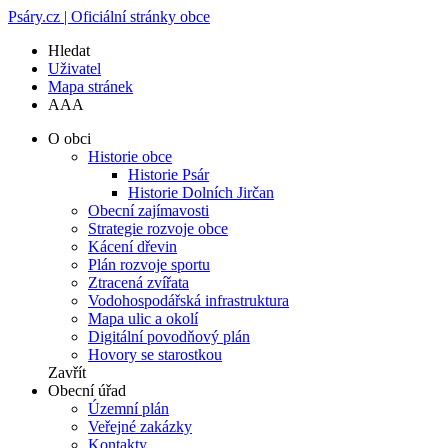
Psáry.cz | Oficiální stránky obce
Hledat
Uživatel
Mapa stránek
A
A
A
O obci
Historie obce
Historie Psár
Historie Dolních Jirčan
Obecní zajímavosti
Strategie rozvoje obce
Kácení dřevin
Plán rozvoje sportu
Ztracená zvířata
Vodohospodářská infrastruktura
Mapa ulic a okolí
Digitální povodňový plán
Hovory se starostkou
Zavřít
Obecní úřad
Územní plán
Veřejné zakázky
Kontakty