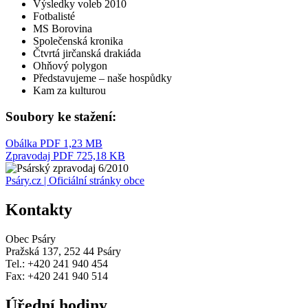
Výsledky voleb 2010
Fotbalisté
MS Borovina
Společenská kronika
Čtvrtá jirčanská drakiáda
Ohňový polygon
Představujeme – naše hospůdky
Kam za kulturou
Soubory ke stažení:
Obálka
PDF 1,23 MB
Zpravodaj
PDF 725,18 KB
Psáry.cz | Oficiální stránky obce
Kontakty
Obec Psáry
Pražská 137, 252 44 Psáry
Tel.: +420 241 940 454
Fax: +420 241 940 514
Úřední hodiny