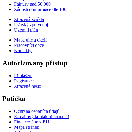
Faktury nad 50 000
Žádosti o informace dle 106
Ztracená zvířata
Psárský zpravodaj
Územní plán
Mapa ulic a okolí
Pracovníci obce
Kontakty
Autorizovaný přístup
Přihlášení
Registrace
Ztracené heslo
Patička
Ochrana osobních údajů
E-mailový kontaktní formulář
Financováno z EU
Mapa stránek