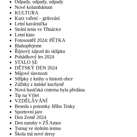
Odpady, odpady, odpady
Nové kolumbárium
KULTURA
Kurz vaření – grilování
Letní kavárnička
Stolní tenis ve Třináctce
Letní kino
Fotosoutěž 2024: PĚTKA
Blahopřejeme
Říjnový zájezd do sklípku
Pohádkový les 2024
STALO SE
DĚTSKÝ DEN 2024
Májové slavnosti
Střípky z knihy o historii obce
Zážitky z italské kuchyně
Nová hasičská cisterna byla předána
Tip na Výlet
VZDĚLÁVÁNÍ
Beseda s potomky Jiřího Trnky
Sportovní jaro
Den Země 2024
Den naruby v ZŠ Amos
Turnaj ve stolním tenisu
Škola má nové dresy