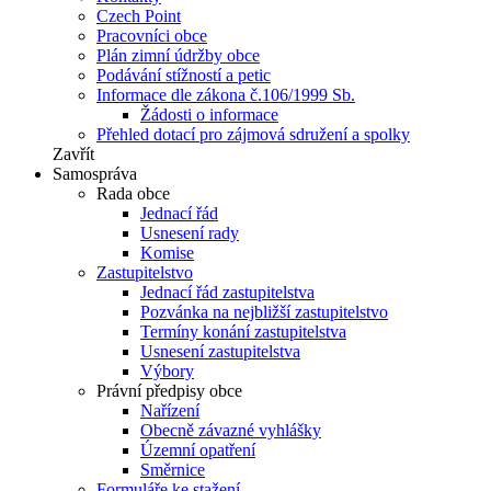
Czech Point
Pracovníci obce
Plán zimní údržby obce
Podávání stížností a petic
Informace dle zákona č.106/1999 Sb.
Žádosti o informace
Přehled dotací pro zájmová sdružení a spolky
Zavřít
Samospráva
Rada obce
Jednací řád
Usnesení rady
Komise
Zastupitelstvo
Jednací řád zastupitelstva
Pozvánka na nejbližší zastupitelstvo
Termíny konání zastupitelstva
Usnesení zastupitelstva
Výbory
Právní předpisy obce
Nařízení
Obecně závazné vyhlášky
Územní opatření
Směrnice
Formuláře ke stažení