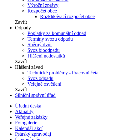
Výroční zprávy
Rozpočet obce
Rozklikávací rozpočet obce
Zavřít
Odpady
Poplatky za komunální odpad
Termíny svozu odpadu
Sběrný dvůr
Svoz bioodpadu
Hlášení nedostatků
Zavřít
Hlášení závad
Technické problémy - Pracovní četa
Svoz odpadu
Veřejné osvětlení
Zavřít
Silniční správní úřad
Úřední deska
Aktuality
Veřejné zakázky
Fotogalerie
Kalendář akcí
Psárský zpravodaj
Územní plán