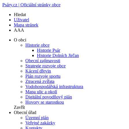
Psáry.cz | Oficiální stránky obce
Hledat
Uživatel
Mapa stránek
A
A
A
O obci
Historie obce
Historie Psár
Historie Dolních Jirčan
Obecní zajímavosti
Strategie rozvoje obce
Kácení dřevin
Plán rozvoje sportu
Ztracená zvířata
Vodohospodářská infrastruktura
Mapa ulic a okolí
Digitální povodňový plán
Hovory se starostkou
Zavřít
Obecní úřad
Územní plán
Veřejné zakázky
Kontakty