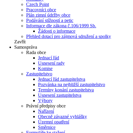
Czech Point
Pracovníci obce
Plán zimní údržby obce
Podávání stížností a petic
Informace dle zákona č.106/1999 Sb.
Žádosti o informace
Přehled dotací pro zájmová sdružení a spolky
Zavřít
Samospráva
Rada obce
Jednací řád
Usnesení rady
Komise
Zastupitelstvo
Jednací řád zastupitelstva
Pozvánka na nejbližší zastupitelstvo
Termíny konání zastupitelstva
Usnesení zastupitelstva
Výbory
Právní předpisy obce
Nařízení
Obecně závazné vyhlášky
Územní opatření
Směrnice
Formuláře ke stažení