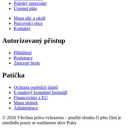
Psárský zpravodaj
Územní plán
Mapa ulic a okolí
Pracovníci obce
Kontakty
Autorizovaný přístup
Přihlášení
Registrace
Ztracené heslo
Patička
Ochrana osobních údajů
E-mailový kontaktní formulář
Financováno z EU
Mapa stránek
Administrace
© 2026 Všechna práva vyhrazena – použití obsahu či jeho části je
umožněn pouze se souhlasem obce Psáry