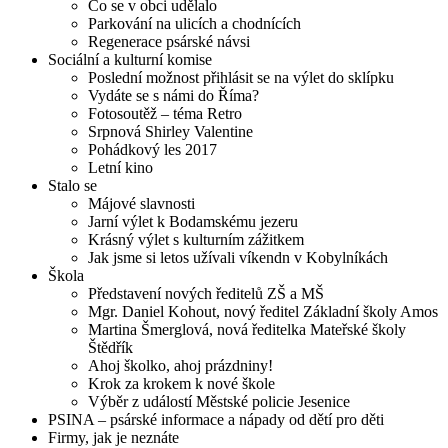
Co se v obci udělalo
Parkování na ulicích a chodnících
Regenerace psárské návsi
Sociální a kulturní komise
Poslední možnost přihlásit se na výlet do sklípku
Vydáte se s námi do Říma?
Fotosoutěž – téma Retro
Srpnová Shirley Valentine
Pohádkový les 2017
Letní kino
Stalo se
Májové slavnosti
Jarní výlet k Bodamskému jezeru
Krásný výlet s kulturním zážitkem
Jak jsme si letos užívali víkendn v Kobylníkách
Škola
Představení nových ředitelů ZŠ a MŠ
Mgr. Daniel Kohout, nový ředitel Základní školy Amos
Martina Šmerglová, nová ředitelka Mateřské školy
Štědřík
Ahoj školko, ahoj prázdniny!
Krok za krokem k nové škole
Výběr z událostí Městské policie Jesenice
PSINA – psárské informace a nápady od dětí pro děti
Firmy, jak je neznáte