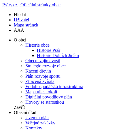
Psáry.cz | Oficiální stránky obce
Hledat
Uživatel
Mapa stránek
A
A
A
O obci
Historie obce
Historie Psár
Historie Dolních Jirčan
Obecní zajímavosti
Strategie rozvoje obce
Kácení dřevin
Plán rozvoje sportu
Ztracená zvířata
Vodohospodářská infrastruktura
Mapa ulic a okolí
Digitální povodňový plán
Hovory se starostkou
Zavřít
Obecní úřad
Územní plán
Veřejné zakázky
Kontakty