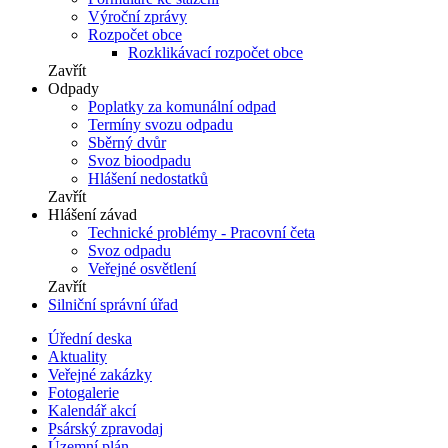
Výroční zprávy
Rozpočet obce
Rozklikávací rozpočet obce
Zavřít
Odpady
Poplatky za komunální odpad
Termíny svozu odpadu
Sběrný dvůr
Svoz bioodpadu
Hlášení nedostatků
Zavřít
Hlášení závad
Technické problémy - Pracovní četa
Svoz odpadu
Veřejné osvětlení
Zavřít
Silniční správní úřad
Úřední deska
Aktuality
Veřejné zakázky
Fotogalerie
Kalendář akcí
Psárský zpravodaj
Územní plán