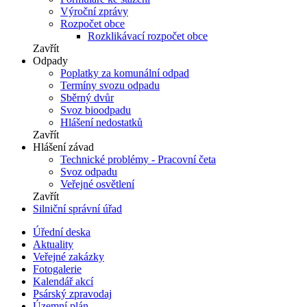
Výroční zprávy
Rozpočet obce
Rozklikávací rozpočet obce
Zavřít
Odpady
Poplatky za komunální odpad
Termíny svozu odpadu
Sběrný dvůr
Svoz bioodpadu
Hlášení nedostatků
Zavřít
Hlášení závad
Technické problémy - Pracovní četa
Svoz odpadu
Veřejné osvětlení
Zavřít
Silniční správní úřad
Úřední deska
Aktuality
Veřejné zakázky
Fotogalerie
Kalendář akcí
Psárský zpravodaj
Územní plán