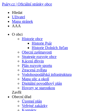
Psáry.cz | Oficiální stránky obce
Hledat
Uživatel
Mapa stránek
A
A
A
O obci
Historie obce
Historie Psár
Historie Dolních Jirčan
Obecní zajímavosti
Strategie rozvoje obce
Kácení dřevin
Plán rozvoje sportu
Ztracená zvířata
Vodohospodářská infrastruktura
Mapa ulic a okolí
Digitální povodňový plán
Hovory se starostkou
Zavřít
Obecní úřad
Územní plán
Veřejné zakázky
Kontakty