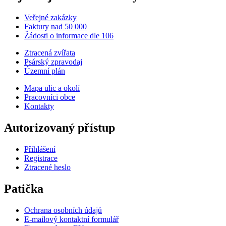
Veřejné zakázky
Faktury nad 50 000
Žádosti o informace dle 106
Ztracená zvířata
Psárský zpravodaj
Územní plán
Mapa ulic a okolí
Pracovníci obce
Kontakty
Autorizovaný přístup
Přihlášení
Registrace
Ztracené heslo
Patička
Ochrana osobních údajů
E-mailový kontaktní formulář