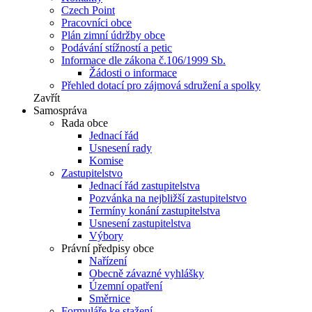
Czech Point
Pracovníci obce
Plán zimní údržby obce
Podávání stížností a petic
Informace dle zákona č.106/1999 Sb.
Žádosti o informace
Přehled dotací pro zájmová sdružení a spolky
Zavřít
Samospráva
Rada obce
Jednací řád
Usnesení rady
Komise
Zastupitelstvo
Jednací řád zastupitelstva
Pozvánka na nejbližší zastupitelstvo
Termíny konání zastupitelstva
Usnesení zastupitelstva
Výbory
Právní předpisy obce
Nařízení
Obecně závazné vyhlášky
Územní opatření
Směrnice
Formuláře ke stažení