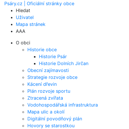
Psáry.cz | Oficiální stránky obce
Hledat
Uživatel
Mapa stránek
A
A
A
O obci
Historie obce
Historie Psár
Historie Dolních Jirčan
Obecní zajímavosti
Strategie rozvoje obce
Kácení dřevin
Plán rozvoje sportu
Ztracená zvířata
Vodohospodářská infrastruktura
Mapa ulic a okolí
Digitální povodňový plán
Hovory se starostkou