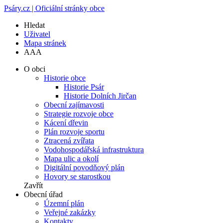
Psáry.cz | Oficiální stránky obce
Hledat
Uživatel
Mapa stránek
A
A
A
O obci
Historie obce
Historie Psár
Historie Dolních Jirčan
Obecní zajímavosti
Strategie rozvoje obce
Kácení dřevin
Plán rozvoje sportu
Ztracená zvířata
Vodohospodářská infrastruktura
Mapa ulic a okolí
Digitální povodňový plán
Hovory se starostkou
Zavřít
Obecní úřad
Územní plán
Veřejné zakázky
Kontakty