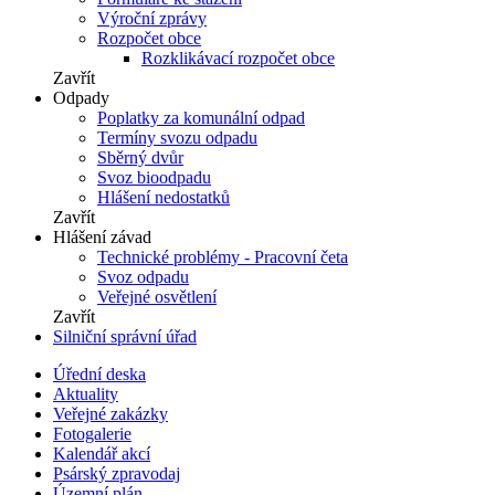
Výroční zprávy
Rozpočet obce
Rozklikávací rozpočet obce
Zavřít
Odpady
Poplatky za komunální odpad
Termíny svozu odpadu
Sběrný dvůr
Svoz bioodpadu
Hlášení nedostatků
Zavřít
Hlášení závad
Technické problémy - Pracovní četa
Svoz odpadu
Veřejné osvětlení
Zavřít
Silniční správní úřad
Úřední deska
Aktuality
Veřejné zakázky
Fotogalerie
Kalendář akcí
Psárský zpravodaj
Územní plán