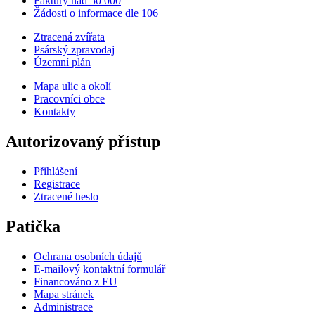
Faktury nad 50 000
Žádosti o informace dle 106
Ztracená zvířata
Psárský zpravodaj
Územní plán
Mapa ulic a okolí
Pracovníci obce
Kontakty
Autorizovaný přístup
Přihlášení
Registrace
Ztracené heslo
Patička
Ochrana osobních údajů
E-mailový kontaktní formulář
Financováno z EU
Mapa stránek
Administrace