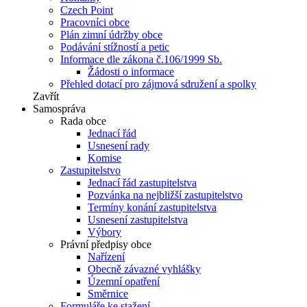
Czech Point
Pracovníci obce
Plán zimní údržby obce
Podávání stížností a petic
Informace dle zákona č.106/1999 Sb.
Žádosti o informace
Přehled dotací pro zájmová sdružení a spolky
Zavřít
Samospráva
Rada obce
Jednací řád
Usnesení rady
Komise
Zastupitelstvo
Jednací řád zastupitelstva
Pozvánka na nejbližší zastupitelstvo
Termíny konání zastupitelstva
Usnesení zastupitelstva
Výbory
Právní předpisy obce
Nařízení
Obecně závazné vyhlášky
Územní opatření
Směrnice
Formuláře ke stažení