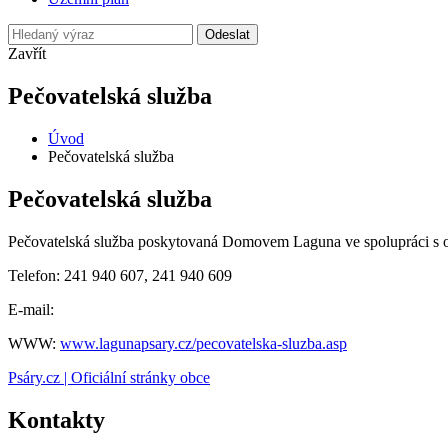
Odeslat
Zavřít
Pečovatelská služba
Úvod
Pečovatelská služba
Pečovatelská služba
Pečovatelská služba poskytovaná Domovem Laguna ve spolupráci s ob
Telefon: 241 940 607, 241 940 609
E-mail:
WWW:
www.lagunapsary.cz/pecovatelska-sluzba.asp
Psáry.cz | Oficiální stránky obce
Kontakty